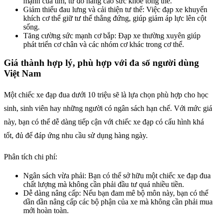
mạnh của tim, từ đó nâng cao sức khỏe tổng thể.
Giảm thiểu đau lưng và cải thiện tư thế: Việc đạp xe khuyến
khích cơ thể giữ tư thế thẳng đứng, giúp giảm áp lực lên cột
sống.
Tăng cường sức mạnh cơ bắp: Đạp xe thường xuyên giúp
phát triển cơ chân và các nhóm cơ khác trong cơ thể.
Giá thành hợp lý, phù hợp với đa số người dùng
Việt Nam
Một chiếc xe đạp đua dưới 10 triệu sẽ là lựa chọn phù hợp cho học
sinh, sinh viên hay những người có ngân sách hạn chế. Với mức giá
này, bạn có thể dễ dàng tiếp cận với chiếc xe đạp có cấu hình khá
tốt, đủ để đáp ứng nhu cầu sử dụng hàng ngày.
Phân tích chi phí:
Ngân sách vừa phải: Bạn có thể sở hữu một chiếc xe đạp đua
chất lượng mà không cần phải đầu tư quá nhiều tiền.
Dễ dàng nâng cấp: Nếu bạn đam mê bộ môn này, bạn có thể
dần dần nâng cấp các bộ phận của xe mà không cần phải mua
mới hoàn toàn.