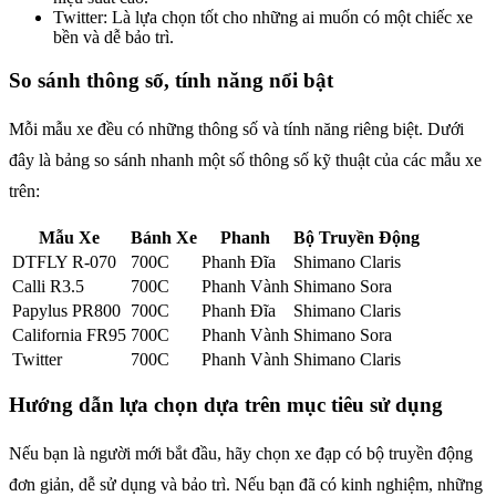
Twitter: Là lựa chọn tốt cho những ai muốn có một chiếc xe
bền và dễ bảo trì.
So sánh thông số, tính năng nổi bật
Mỗi mẫu xe đều có những thông số và tính năng riêng biệt. Dưới
đây là bảng so sánh nhanh một số thông số kỹ thuật của các mẫu xe
trên:
Mẫu Xe
Bánh Xe
Phanh
Bộ Truyền Động
DTFLY R-070
700C
Phanh Đĩa
Shimano Claris
Calli R3.5
700C
Phanh Vành
Shimano Sora
Papylus PR800
700C
Phanh Đĩa
Shimano Claris
California FR95
700C
Phanh Vành
Shimano Sora
Twitter
700C
Phanh Vành
Shimano Claris
Hướng dẫn lựa chọn dựa trên mục tiêu sử dụng
Nếu bạn là người mới bắt đầu, hãy chọn xe đạp có bộ truyền động
đơn giản, dễ sử dụng và bảo trì. Nếu bạn đã có kinh nghiệm, những