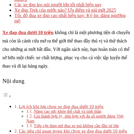
Các xe đạp leo núi người lớn tốt nhất hiện nay
Xe đạp Trek của nước nào? Ưu điểm và giá mới 2025
Tốc độ đua xe đạp cao nhất hiện nay: Kỷ lục đáng ngưỡng
mộ
Xe đạp đua dưới 10 triệu
không chỉ là một phương tiện di chuyển
mà còn là cánh cửa mở ra thế giới thể thao đầy thú vị và thử thách
cho những ai mới bắt đầu. Với ngân sách này, bạn hoàn toàn có thể
sở hữu một chiếc xe chất lượng, phục vụ cho cả việc tập luyện thể
thao và đi lại hàng ngày.
Nội dung
Lợi ích khi lựa chọn xe đạp đua dưới 10 triệu
Nâng cao sức khỏe thể chất và tinh thần
Giá thành hợp lý, phù hợp với đa số người dùng Việt
Nam
Tiếp cận đam mê đua xe mà không cần đầu tư lớn
Các tiêu chí quan trọng khi chọn xe đạp đua dưới 10 triệu