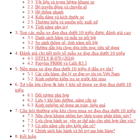
Vật liệu và trọng lượng khung xe
Bộ truyền động và chuyển số
Hệ thống phanh
Kiểu dáng và kích thước xe
Thương hiệu và nguồn gốc xuất xứ
Tính năng phụ trợ
Top các mẫu xe đạp đua dưới 10 triệu được đánh giá cao
Danh sách hãng và mẫu xe nổi bật
So sánh thông số, tính năng nổi bật
Hướng dẫn lựa chọn dựa trên mục tiêu sử dụng
Đánh giá chi tiết một số mẫu xe đạp đua dưới 10 triệu
DTFLY R-070 (2024)
Papylus PR800 và Calli R3.5
Nên mua xe đạp đua dưới 10 triệu ở đâu uy tín?
Các cửa hàng, đại lý xe đạp uy tín tại Việt Nam
Kinh nghiệm kiểm tra xe trước khi mua
Tư vấn lựa chọn & lưu ý khi sử dụng xe đạp đua dưới 10
triệu
Đối tượng phù hợp
Lưu ý khi bảo dưỡng, nâng cấp xe
Kinh nghiệm sử dụng an toàn, hiệu quả
Câu hỏi thường gặp khi chọn mua xe đạp đua dưới 10 triệu
Nên chọn khung nhôm hay thép trong phân khúc này?
Lựa chọn bánh xe, yên xe thế nào cho phù hợp tầm vóc?
Có nên nâng cấp phụ kiện sẵn có?
Chính sách bảo hành và hỗ trợ sau bán hàng?
Kết luận