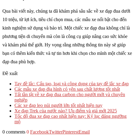
Qua bài viết này, chúng ta đã khám phá sâu sắc về xe đạp đua dưới
10 triệu, từ lợi ích, tiêu chí chọn mua, các mẫu xe nổi bật cho đến
kinh nghiệm sử dụng và bảo trì. Một chiếc xe đạp đua không chỉ là
phương tiện di chuyển mà còn là công cụ giúp nâng cao sức khỏe
và khám phá thế giới. Hy vọng rằng những thông tin này sẽ giúp
bạn có thêm kiến thức và tự tin hơn khi chọn cho mình một chiếc xe
đạp đua phù hợp.
Đề xuất
Tay đề lắc: Cấu tạo, loại và công dụng của tay đề lắc xe đạp
Các mẫu xe đạp địa hình có yên sau chất lượng tốt nhất
Tất tần tật về xe đạp đua carbon cho người mới và chuyên
nghiệp
Các xe đạp leo núi người lớn tốt nhất hiện nay
Xe đạp Trek của nước nào? Ưu điểm và giá mới 2025
Tốc độ đua xe đạp cao nhất hiện nay: Kỷ lục đáng ngưỡng
mộ
0 comments
0
Facebook
Twitter
Pinterest
Email