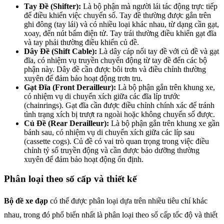
Tay Đề (Shifter):
Là bộ phận mà người lái tác động trực tiếp
để điều khiển việc chuyển số. Tay đề thường được gắn trên
ghi đông (tay lái) và có nhiều loại khác nhau, từ dạng cần gạt,
xoay, đến nút bấm điện tử. Tay trái thường điều khiển gạt đĩa
và tay phải thường điều khiển củ đề.
Dây Đề (Shift Cable):
Là dây cáp nối tay đề với củ đề và gạt
đĩa, có nhiệm vụ truyền chuyển động từ tay đề đến các bộ
phận này. Dây đề cần được bôi trơn và điều chỉnh thường
xuyên để đảm bảo hoạt động trơn tru.
Gạt Đĩa (Front Derailleur):
Là bộ phận gắn trên khung xe,
có nhiệm vụ di chuyển xích giữa các đĩa líp trước
(chainrings). Gạt đĩa cần được điều chỉnh chính xác để tránh
tình trạng xích bị trượt ra ngoài hoặc không chuyển số được.
Củ Đề (Rear Derailleur):
Là bộ phận gắn trên khung xe gần
bánh sau, có nhiệm vụ di chuyển xích giữa các líp sau
(cassette cogs). Củ đề có vai trò quan trọng trong việc điều
chỉnh tỷ số truyền động và cần được bảo dưỡng thường
xuyên để đảm bảo hoạt động ổn định.
Phân loại theo số cấp và thiết kế
Bộ đề xe đạp
có thể được phân loại dựa trên nhiều tiêu chí khác
nhau, trong đó phổ biến nhất là phân loại theo số cấp tốc độ và thiết