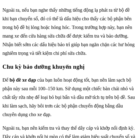
Ngoài ra, nếu bạn nghe thấy những tiếng động lạ phát ra từ bộ đề
khi bạn chuyển số, đó có thể là dấu hiệu cho thấy các bộ phận bên
trong bộ đề bị lỏng hoặc hỏng hóc. Trong trường hợp này, bạn nên
mang xe đến cửa hàng sửa chữa để được kiểm tra và bảo dưỡng.
Nhận biết sớm các dấu hiệu bảo trì giúp bạn ngăn chặn các hư hỏng
nghiêm trọng và tiết kiệm chi phí sửa chữa.
Chu kỳ bảo dưỡng khuyến nghị
Để
bộ đề xe đạp
của bạn luôn hoạt động tốt, bạn nên làm sạch bộ
phận này sau mỗi 100–150 km. Sử dụng một chiếc bàn chải nhỏ và
chất tẩy rửa nhẹ để loại bỏ bụi bẩn và dầu mỡ tích tụ trên bộ đề. Sau
khi làm sạch, hãy bôi trơn các bộ phận chuyển động bằng dầu
chuyên dụng cho xe đạp.
Ngoài ra, bạn nên kiểm tra và thay thế dây cáp và khớp nối định kỳ.
Dây cáp và khớp nối bị mòn có thể làm giảm hiệu suất chuyển số và