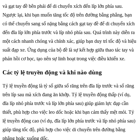
và gạt tay đề bên phải để di chuyển xích đến líp lớn phía sau.
Ngược lại, khi bạn muốn tăng tốc độ trên đường bằng phẳng, bạn
có thể chuyển sang số nặng bằng cách gạt tay đề để di chuyển xích
đến đĩa líp lớn phía trước và líp nhỏ phía sau. Quá trình này diễn ra
một cách nhanh chóng và chính xác, giúp bạn duy trì tốc độ và hiệu
suất đạp xe. Ứng dụng của bộ đề là sự kết hợp giữa thao tác tay và
phản hồi cơ học, tạo nên sự linh hoạt trong việc điều khiển xe.
Các tỷ lệ truyền động và khi nào dùng
Tỷ lệ truyền động là tỷ số giữa số răng trên đĩa líp trước và số răng
trên líp sau mà xích đang ăn khớp. Tỷ lệ truyền động thấp (ví dụ,
đĩa líp nhỏ phía trước và líp lớn phía sau) giúp giảm lực đạp cần
thiết, phù hợp cho việc leo dốc hoặc khi bạn cảm thấy mệt mỏi. Tỷ
lệ truyền động cao (ví dụ, đĩa líp lớn phía trước và líp nhỏ phía sau)
giúp tăng tốc độ, phù hợp cho việc di chuyển trên đường bằng
phẳng hoặc xuống dốc.