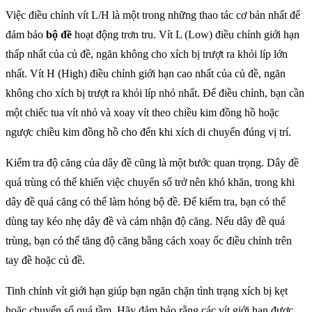
Việc điều chỉnh vít L/H là một trong những thao tác cơ bản nhất để
đảm bảo
bộ đề
hoạt động trơn tru. Vít L (Low) điều chỉnh giới hạn
thấp nhất của củ đề, ngăn không cho xích bị trượt ra khỏi líp lớn
nhất. Vít H (High) điều chỉnh giới hạn cao nhất của củ đề, ngăn
không cho xích bị trượt ra khỏi líp nhỏ nhất. Để điều chỉnh, bạn cần
một chiếc tua vít nhỏ và xoay vít theo chiều kim đồng hồ hoặc
ngược chiều kim đồng hồ cho đến khi xích di chuyển đúng vị trí.
Kiểm tra độ căng của dây đề cũng là một bước quan trọng. Dây đề
quá trùng có thể khiến việc chuyển số trở nên khó khăn, trong khi
dây đề quá căng có thể làm hỏng bộ đề. Để kiểm tra, bạn có thể
dùng tay kéo nhẹ dây đề và cảm nhận độ căng. Nếu dây đề quá
trùng, bạn có thể tăng độ căng bằng cách xoay ốc điều chỉnh trên
tay đề hoặc củ đề.
Tinh chỉnh vít giới hạn giúp bạn ngăn chặn tình trạng xích bị kẹt
hoặc chuyển số quá tầm. Hãy đảm bảo rằng các vít giới hạn được