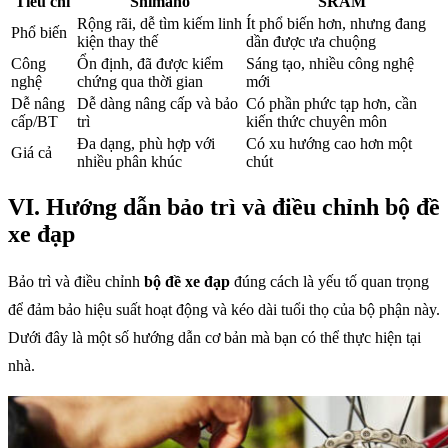
Tiêu chí
Shimano
SRAM
Rộng rãi, dễ tìm kiếm linh
Ít phổ biến hơn, nhưng đang
Phổ biến
kiện thay thế
dần được ưa chuộng
Công
Ổn định, đã được kiểm
Sáng tạo, nhiều công nghệ
nghệ
chứng qua thời gian
mới
Dễ nâng
Dễ dàng nâng cấp và bảo
Có phần phức tạp hơn, cần
cấp/BT
trì
kiến thức chuyên môn
Đa dạng, phù hợp với
Có xu hướng cao hơn một
Giá cả
nhiều phân khúc
chút
VI. Hướng dẫn bảo trì và điều chỉnh bộ đề
xe đạp
Bảo trì và điều chỉnh
bộ đề xe đạp
đúng cách là yếu tố quan trọng
để đảm bảo hiệu suất hoạt động và kéo dài tuổi thọ của bộ phận này.
Dưới đây là một số hướng dẫn cơ bản mà bạn có thể thực hiện tại
nhà.