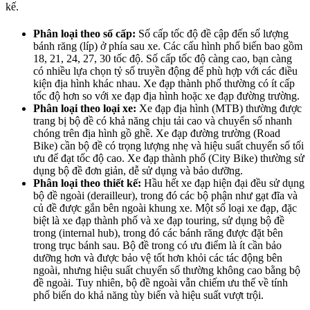
kế.
Phân loại theo số cấp:
Số cấp tốc độ đề cập đến số lượng
bánh răng (líp) ở phía sau xe. Các cấu hình phổ biến bao gồm
18, 21, 24, 27, 30 tốc độ. Số cấp tốc độ càng cao, bạn càng
có nhiều lựa chọn tỷ số truyền động để phù hợp với các điều
kiện địa hình khác nhau. Xe đạp thành phố thường có ít cấp
tốc độ hơn so với xe đạp địa hình hoặc xe đạp đường trường.
Phân loại theo loại xe:
Xe đạp địa hình (MTB) thường được
trang bị bộ đề có khả năng chịu tải cao và chuyển số nhanh
chóng trên địa hình gồ ghề. Xe đạp đường trường (Road
Bike) cần bộ đề có trọng lượng nhẹ và hiệu suất chuyển số tối
ưu để đạt tốc độ cao. Xe đạp thành phố (City Bike) thường sử
dụng bộ đề đơn giản, dễ sử dụng và bảo dưỡng.
Phân loại theo thiết kế:
Hầu hết xe đạp hiện đại đều sử dụng
bộ đề ngoài (derailleur), trong đó các bộ phận như gạt đĩa và
củ đề được gắn bên ngoài khung xe. Một số loại xe đạp, đặc
biệt là xe đạp thành phố và xe đạp touring, sử dụng bộ đề
trong (internal hub), trong đó các bánh răng được đặt bên
trong trục bánh sau. Bộ đề trong có ưu điểm là ít cần bảo
dưỡng hơn và được bảo vệ tốt hơn khỏi các tác động bên
ngoài, nhưng hiệu suất chuyển số thường không cao bằng bộ
đề ngoài. Tuy nhiên, bộ đề ngoài vẫn chiếm ưu thế về tính
phổ biến do khả năng tùy biến và hiệu suất vượt trội.