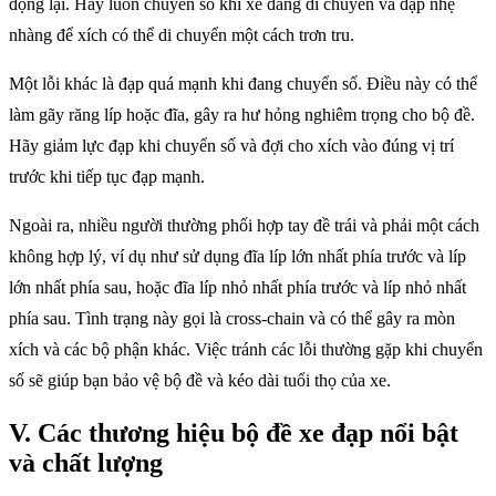
động lại. Hãy luôn chuyển số khi xe đang di chuyển và đạp nhẹ
nhàng để xích có thể di chuyển một cách trơn tru.
Một lỗi khác là đạp quá mạnh khi đang chuyển số. Điều này có thể
làm gãy răng líp hoặc đĩa, gây ra hư hỏng nghiêm trọng cho bộ đề.
Hãy giảm lực đạp khi chuyển số và đợi cho xích vào đúng vị trí
trước khi tiếp tục đạp mạnh.
Ngoài ra, nhiều người thường phối hợp tay đề trái và phải một cách
không hợp lý, ví dụ như sử dụng đĩa líp lớn nhất phía trước và líp
lớn nhất phía sau, hoặc đĩa líp nhỏ nhất phía trước và líp nhỏ nhất
phía sau. Tình trạng này gọi là cross-chain và có thể gây ra mòn
xích và các bộ phận khác. Việc tránh các lỗi thường gặp khi chuyển
số sẽ giúp bạn bảo vệ bộ đề và kéo dài tuổi thọ của xe.
V. Các thương hiệu bộ đề xe đạp nổi bật
và chất lượng