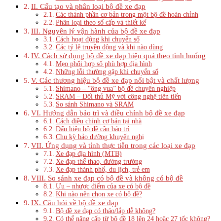
II. Cấu tạo và phân loại bộ đề xe đạp
Các thành phần cơ bản trong một bộ đề hoàn chỉnh
Phân loại theo số cấp và thiết kế
III. Nguyên lý vận hành của bộ đề xe đạp
Cách hoạt động khi chuyển số
Các tỷ lệ truyền động và khi nào dùng
IV. Cách sử dụng bộ đề xe đạp hiệu quả theo tình huống
Mẹo phối hợp số phù hợp địa hình
Những lỗi thường gặp khi chuyển số
V. Các thương hiệu bộ đề xe đạp nổi bật và chất lượng
Shimano – “ông vua” bộ đề chuyên nghiệp
SRAM – Đối thủ Mỹ với công nghệ tiên tiến
So sánh Shimano và SRAM
VI. Hướng dẫn bảo trì và điều chỉnh bộ đề xe đạp
Cách điều chỉnh cơ bản tại nhà
Dấu hiệu bộ đề cần bảo trì
Chu kỳ bảo dưỡng khuyến nghị
VII. Ứng dụng và tính thực tiễn trong các loại xe đạp
Xe đạp địa hình (MTB)
Xe đạp thể thao, đường trường
Xe đạp thành phố, du lịch, trẻ em
VIII. So sánh xe đạp có bộ đề và không có bộ đề
Ưu – nhược điểm của xe có bộ đề
Khi nào nên chọn xe có bộ đề?
IX. Câu hỏi về bộ đề xe đạp
Bộ đề xe đạp có tháo/lắp dễ không?
Có thể nâng cấp từ bộ đề 18 lên 24 hoặc 27 tốc không?