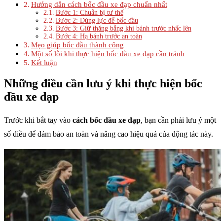
Hướng dẫn cách bốc đầu xe đạp chuẩn nhất
Bước 1: Chuẩn bị tư thế
Bước 2: Dùng lực để bốc đầu
Bước 3: Giữ thăng bằng khi bánh trước nhấc lên
Bước 4: Hạ bánh trước an toàn
Mẹo giúp bốc đầu thành công
Một số lỗi khi thực hiện bốc đầu xe đạp cần tránh
Kết luận
Những điều cần lưu ý khi thực hiện bốc
đầu xe đạp
Trước khi bắt tay vào
cách bốc đầu xe đạp
, bạn cần phải lưu ý một
số điều để đảm bảo an toàn và nâng cao hiệu quả của động tác này.