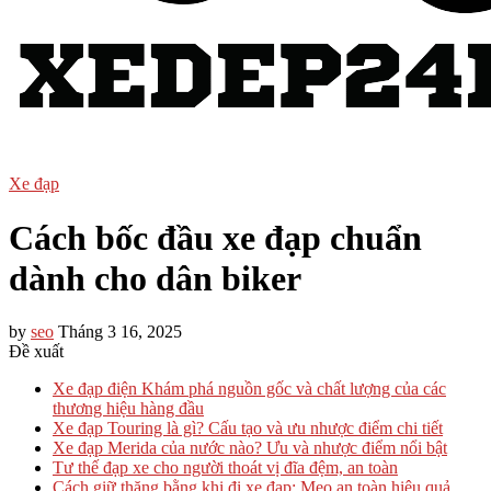
Xe đạp
Cách bốc đầu xe đạp chuẩn
dành cho dân biker
by
seo
Tháng 3 16, 2025
Đề xuất
Xe đạp điện Khám phá nguồn gốc và chất lượng của các
thương hiệu hàng đầu
Xe đạp Touring là gì? Cấu tạo và ưu nhược điểm chi tiết
Xe đạp Merida của nước nào? Ưu và nhược điểm nổi bật
Tư thế đạp xe cho người thoát vị đĩa đệm, an toàn
Cách giữ thăng bằng khi đi xe đạp: Mẹo an toàn hiệu quả