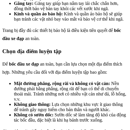
Găng tay:
Găng tay giúp bạn nắm tay lái chắc chắn hơn,
đồng thời bảo vệ bàn tay khỏi các vết xước khi ngã.
Kính và quần áo bảo hộ:
Kính và quần áo bảo hộ sẽ giúp
bạn tránh các vật nhỏ bay vào mắt và bảo vệ cơ thể khi ngã.
Trang bị đầy đủ các thiết bị bảo hộ là điều kiện tiên quyết để
bốc
đầu xe đạp
an toàn.
Chọn địa điểm luyện tập
Để
bốc đầu xe đạp
an toàn, bạn cần lựa chọn một địa điểm thích
hợp. Những yêu cầu đối với địa điểm luyện tập bao gồm:
Mặt đường phẳng, rộng rãi và không có vật cản:
Nền
đường phải bằng phẳng, rộng rãi để bạn có thể di chuyển
thoải mái. Tránh những nơi có nhiều vật cản như đá, lỗ hổng,
v.v.
Không giao thông:
Lựa chọn những khu vực ít giao thông
để tránh gây nguy hiểm cho bản thân và người khác.
Không có sườn dốc:
Sườn dốc sẽ làm tăng độ khó của động
tác bốc đầu, đặc biệt là khi hạ bánh trước xuống.