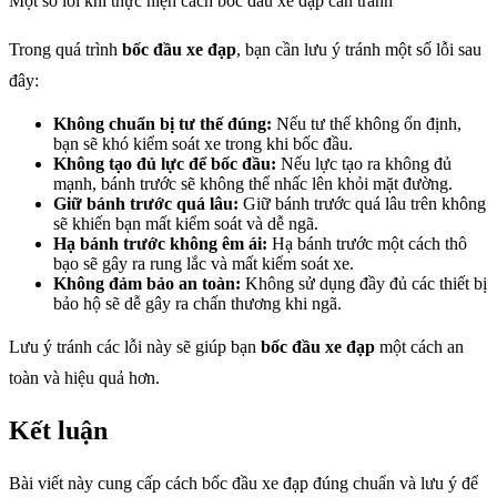
Một số lỗi khi thực hiện cách bốc đầu xe đạp cần tránh
Trong quá trình
bốc đầu xe đạp
, bạn cần lưu ý tránh một số lỗi sau
đây:
Không chuẩn bị tư thế đúng:
Nếu tư thế không ổn định,
bạn sẽ khó kiểm soát xe trong khi bốc đầu.
Không tạo đủ lực để bốc đầu:
Nếu lực tạo ra không đủ
mạnh, bánh trước sẽ không thể nhấc lên khỏi mặt đường.
Giữ bánh trước quá lâu:
Giữ bánh trước quá lâu trên không
sẽ khiến bạn mất kiểm soát và dễ ngã.
Hạ bánh trước không êm ái:
Hạ bánh trước một cách thô
bạo sẽ gây ra rung lắc và mất kiểm soát xe.
Không đảm bảo an toàn:
Không sử dụng đầy đủ các thiết bị
bảo hộ sẽ dễ gây ra chấn thương khi ngã.
Lưu ý tránh các lỗi này sẽ giúp bạn
bốc đầu xe đạp
một cách an
toàn và hiệu quả hơn.
Kết luận
Bài viết này cung cấp cách bốc đầu xe đạp đúng chuẩn và lưu ý để