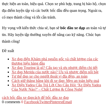
thực hiện an toàn, hiệu quả. Chọn xe phù hợp, trang bị bảo hộ, chọn
địa điểm luyện tập và các bước bốc đầu đều quan trọng. Ngoài ra,
có mẹo thành công và lỗi cần tránh.
Hy vọng với kiến thức chia sẻ, bạn sẽ
bốc đầu xe đạp
an toàn và tự
tin. Hãy luyện tập thường xuyên để nâng cao kỹ năng. Chúc bạn
thành công!
Đề xuất
Xe đạp điện Khám phá nguồn gốc và chất lượng của các
thương hiệu hàng đầu
Xe đạp Touring là gì? Cấu tạo và ưu nhược điểm chi tiết
Xe đạp Merida của nước nào? Ưu và nhược điểm nổi bật
Tư thế đạp xe cho người thoát vị đĩa đệm, an toàn
Cách giữ thăng bằng khi đi xe đạp: Mẹo an toàn hiệu quả
Xe Điện Yadea Câu Trả Lời Cho Câu Hỏi ‘Xe Điện Yadea
Của Nước Nào?’ – Chất Lượng & Công Nghệ
cách bốc đầu xe đạp​
cách để bốc đầu xe đạp
0 comments
0
Facebook
Twitter
Pinterest
Email