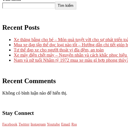
Tìm kiếm
Recent Posts
Xe thăng bằng cho bé – Món quà tuyệt vời cho sự phát triển to
Mua xe đạp tập thể dục loại nào tốt – Hướng dẫn chi tiết giúp b
Tư thế đạp xe cho người thoát vị đĩa đệm, an toàn
Xe máy điện chết máy – Nguyên nhân và cách khắc phục hiệu
Nam và nữ tuổi Nhâm tý 1972 mua xe màu gì hợp phong thủy
Recent Comments
Không có bình luận nào để hiển thị.
Stay Connect
Facebook
Twitter
Instagram
Youtube
Email
Rss