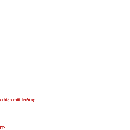
n thiện môi trường
DTP