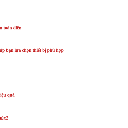
n toàn diện
iúp bạn lựa chọn thiết bị phù hợp
iệu quả
hủy?