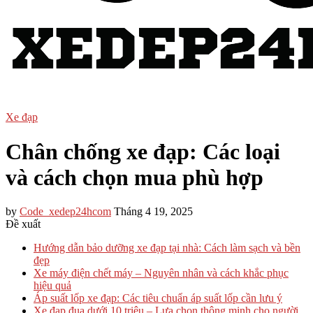
Xe đạp
Chân chống xe đạp: Các loại
và cách chọn mua phù hợp
by
Code_xedep24hcom
Tháng 4 19, 2025
Đề xuất
Hướng dẫn bảo dưỡng xe đạp tại nhà: Cách làm sạch và bền
đẹp
Xe máy điện chết máy – Nguyên nhân và cách khắc phục
hiệu quả
Áp suất lốp xe đạp: Các tiêu chuẩn áp suất lốp cần lưu ý
Xe đạp đua dưới 10 triệu – Lựa chọn thông minh cho người