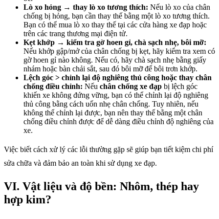
Lò xo hỏng → thay lò xo tương thích:
Nếu lò xo của chân
chống bị hỏng, bạn cần thay thế bằng một lò xo tương thích.
Bạn có thể mua lò xo thay thế tại các cửa hàng xe đạp hoặc
trên các trang thương mại điện tử.
Kẹt khớp → kiểm tra gờ hoen gỉ, chà sạch nhẹ, bôi mỡ:
Nếu khớp gập/mở của chân chống bị kẹt, hãy kiểm tra xem có
gờ hoen gỉ nào không. Nếu có, hãy chà sạch nhẹ bằng giấy
nhám hoặc bàn chải sắt, sau đó bôi mỡ để bôi trơn khớp.
Lệch góc > chỉnh lại độ nghiêng thủ công hoặc thay chân
chống điều chỉnh:
Nếu
chân chống xe đạp
bị lệch góc
khiến xe không đứng vững, bạn có thể chỉnh lại độ nghiêng
thủ công bằng cách uốn nhẹ chân chống. Tuy nhiên, nếu
không thể chỉnh lại được, bạn nên thay thế bằng một chân
chống điều chỉnh được để dễ dàng điều chỉnh độ nghiêng của
xe.
Việc biết cách xử lý các lỗi thường gặp sẽ giúp bạn tiết kiệm chi phí
sửa chữa và đảm bảo an toàn khi sử dụng xe đạp.
VI. Vật liệu và độ bền: Nhôm, thép hay
hợp kim?