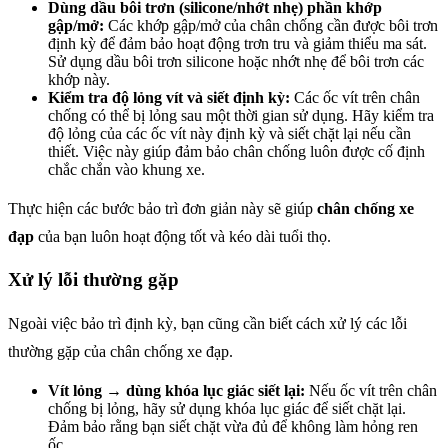
Dùng dầu bôi trơn (silicone/nhớt nhẹ) phần khớp
gập/mở:
Các khớp gập/mở của chân chống cần được bôi trơn
định kỳ để đảm bảo hoạt động trơn tru và giảm thiểu ma sát.
Sử dụng dầu bôi trơn silicone hoặc nhớt nhẹ để bôi trơn các
khớp này.
Kiểm tra độ lỏng vít và siết định kỳ:
Các ốc vít trên chân
chống có thể bị lỏng sau một thời gian sử dụng. Hãy kiểm tra
độ lỏng của các ốc vít này định kỳ và siết chặt lại nếu cần
thiết. Việc này giúp đảm bảo chân chống luôn được cố định
chắc chắn vào khung xe.
Thực hiện các bước bảo trì đơn giản này sẽ giúp
chân chống xe
đạp
của bạn luôn hoạt động tốt và kéo dài tuổi thọ.
Xử lý lỗi thường gặp
Ngoài việc bảo trì định kỳ, bạn cũng cần biết cách xử lý các lỗi
thường gặp của chân chống xe đạp.
Vít lỏng → dùng khóa lục giác siết lại:
Nếu ốc vít trên chân
chống bị lỏng, hãy sử dụng khóa lục giác để siết chặt lại.
Đảm bảo rằng bạn siết chặt vừa đủ để không làm hỏng ren
ốc.