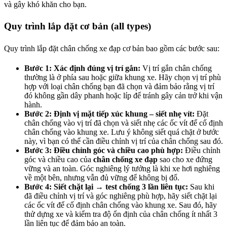
và gây khó khăn cho bạn.
Quy trình lắp đặt cơ bản (all types)
Quy trình lắp đặt chân chống xe đạp cơ bản bao gồm các bước sau:
Bước 1: Xác định đúng vị trí gắn:
Vị trí gắn chân chống
thường là ở phía sau hoặc giữa khung xe. Hãy chọn vị trí phù
hợp với loại chân chống bạn đã chọn và đảm bảo rằng vị trí
đó không gần dây phanh hoặc líp để tránh gây cản trở khi vận
hành.
Bước 2: Định vị mặt tiếp xúc khung – siết nhẹ vít:
Đặt
chân chống vào vị trí đã chọn và siết nhẹ các ốc vít để cố định
chân chống vào khung xe. Lưu ý không siết quá chặt ở bước
này, vì bạn có thể cần điều chỉnh vị trí của chân chống sau đó.
Bước 3: Điều chỉnh góc và chiều cao phù hợp:
Điều chỉnh
góc và chiều cao của
chân chống xe đạp
sao cho xe đứng
vững và an toàn. Góc nghiêng lý tưởng là khi xe hơi nghiêng
về một bên, nhưng vẫn đủ vững để không bị đổ.
Bước 4: Siết chặt lại → test chống 3 lần liên tục:
Sau khi
đã điều chỉnh vị trí và góc nghiêng phù hợp, hãy siết chặt lại
các ốc vít để cố định chân chống vào khung xe. Sau đó, hãy
thử dựng xe và kiểm tra độ ổn định của chân chống ít nhất 3
lần liên tục để đảm bảo an toàn.