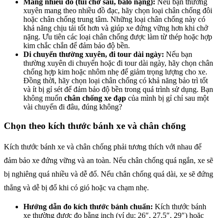
Mang nhiều đồ (túi chở sau, balo nặng):
Nếu bạn thường
xuyên mang theo nhiều đồ đạc, hãy chọn loại chân chống đôi
hoặc chân chống trung tâm. Những loại chân chống này có
khả năng chịu tải tốt hơn và giúp xe đứng vững hơn khi chở
nặng. Ưu tiên các loại chân chống được làm từ thép hoặc hợp
kim chắc chắn để đảm bảo độ bền.
Di chuyển thường xuyên, đi tour dài ngày:
Nếu bạn
thường xuyên di chuyển hoặc đi tour dài ngày, hãy chọn chân
chống hợp kim hoặc nhôm nhẹ để giảm trọng lượng cho xe.
Đồng thời, hãy chọn loại chân chống có khả năng bảo trì tốt
và ít bị gỉ sét để đảm bảo độ bền trong quá trình sử dụng. Bạn
không muốn
chân chống xe đạp
của mình bị gỉ chỉ sau một
vài chuyến đi đâu, đúng không?
Chọn theo kích thước bánh xe và chân chống
Kích thước bánh xe và chân chống phải tương thích với nhau để
đảm bảo xe đứng vững và an toàn. Nếu chân chống quá ngắn, xe sẽ
bị nghiêng quá nhiều và dễ đổ. Nếu chân chống quá dài, xe sẽ đứng
thẳng và dễ bị đổ khi có gió hoặc va chạm nhẹ.
Hướng dẫn đo kích thước bánh chuẩn:
Kích thước bánh
xe thường được đo bằng inch (ví dụ: 26″, 27.5″, 29″) hoặc