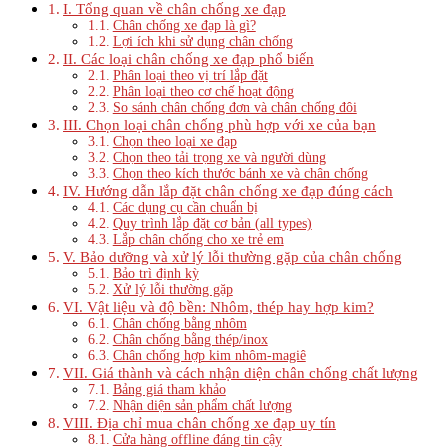
I. Tổng quan về chân chống xe đạp
Chân chống xe đạp là gì?
Lợi ích khi sử dụng chân chống
II. Các loại chân chống xe đạp phổ biến
Phân loại theo vị trí lắp đặt
Phân loại theo cơ chế hoạt động
So sánh chân chống đơn và chân chống đôi
III. Chọn loại chân chống phù hợp với xe của bạn
Chọn theo loại xe đạp
Chọn theo tải trọng xe và người dùng
Chọn theo kích thước bánh xe và chân chống
IV. Hướng dẫn lắp đặt chân chống xe đạp đúng cách
Các dụng cụ cần chuẩn bị
Quy trình lắp đặt cơ bản (all types)
Lắp chân chống cho xe trẻ em
V. Bảo dưỡng và xử lý lỗi thường gặp của chân chống
Bảo trì định kỳ
Xử lý lỗi thường gặp
VI. Vật liệu và độ bền: Nhôm, thép hay hợp kim?
Chân chống bằng nhôm
Chân chống bằng thép/inox
Chân chống hợp kim nhôm-magiê
VII. Giá thành và cách nhận diện chân chống chất lượng
Bảng giá tham khảo
Nhận diện sản phẩm chất lượng
VIII. Địa chỉ mua chân chống xe đạp uy tín
Cửa hàng offline đáng tin cậy