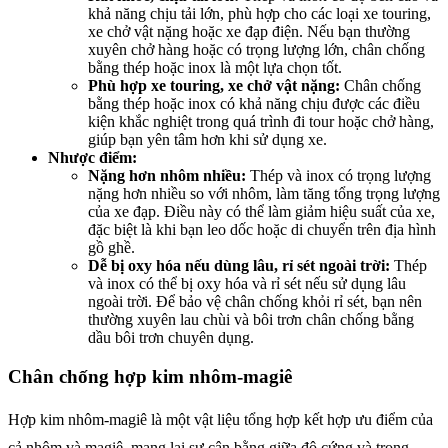
khả năng chịu tải lớn, phù hợp cho các loại xe touring,
xe chở vật nặng hoặc xe đạp điện. Nếu bạn thường
xuyên chở hàng hoặc có trọng lượng lớn, chân chống
bằng thép hoặc inox là một lựa chọn tốt.
Phù hợp xe touring, xe chở vật nặng:
Chân chống
bằng thép hoặc inox có khả năng chịu được các điều
kiện khắc nghiệt trong quá trình đi tour hoặc chở hàng,
giúp bạn yên tâm hơn khi sử dụng xe.
Nhược điểm:
Nặng hơn nhôm nhiều:
Thép và inox có trọng lượng
nặng hơn nhiều so với nhôm, làm tăng tổng trọng lượng
của xe đạp. Điều này có thể làm giảm hiệu suất của xe,
đặc biệt là khi bạn leo dốc hoặc di chuyển trên địa hình
gồ ghề.
Dễ bị oxy hóa nếu dùng lâu, rỉ sét ngoài trời:
Thép
và inox có thể bị oxy hóa và rỉ sét nếu sử dụng lâu
ngoài trời. Để bảo vệ chân chống khỏi rỉ sét, bạn nên
thường xuyên lau chùi và bôi trơn chân chống bằng
dầu bôi trơn chuyên dụng.
Chân chống hợp kim nhôm-magiê
Hợp kim nhôm-magiê là một vật liệu tổng hợp kết hợp ưu điểm của
cả nhôm và magiê, mang lại sự cân bằng giữa độ cứng và trọng