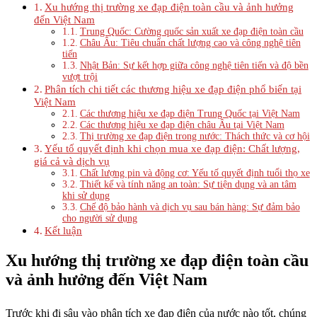
Xu hướng thị trường xe đạp điện toàn cầu và ảnh hưởng
đến Việt Nam
Trung Quốc: Cường quốc sản xuất xe đạp điện toàn cầu
Châu Âu: Tiêu chuẩn chất lượng cao và công nghệ tiên
tiến
Nhật Bản: Sự kết hợp giữa công nghệ tiên tiến và độ bền
vượt trội
Phân tích chi tiết các thương hiệu xe đạp điện phổ biến tại
Việt Nam
Các thương hiệu xe đạp điện Trung Quốc tại Việt Nam
Các thương hiệu xe đạp điện châu Âu tại Việt Nam
Thị trường xe đạp điện trong nước: Thách thức và cơ hội
Yếu tố quyết định khi chọn mua xe đạp điện: Chất lượng,
giá cả và dịch vụ
Chất lượng pin và động cơ: Yếu tố quyết định tuổi thọ xe
Thiết kế và tính năng an toàn: Sự tiện dụng và an tâm
khi sử dụng
Chế độ bảo hành và dịch vụ sau bán hàng: Sự đảm bảo
cho người sử dụng
Kết luận
Xu hướng thị trường xe đạp điện toàn cầu
và ảnh hưởng đến Việt Nam
Trước khi đi sâu vào phân tích xe đạp điện của nước nào tốt, chúng