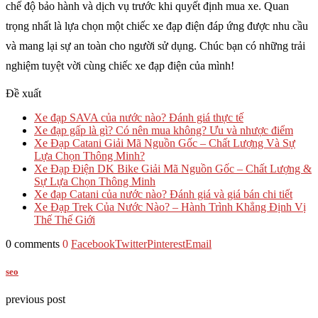
chế độ bảo hành và dịch vụ trước khi quyết định mua xe. Quan
trọng nhất là lựa chọn một chiếc xe đạp điện đáp ứng được nhu cầu
và mang lại sự an toàn cho người sử dụng. Chúc bạn có những trải
nghiệm tuyệt vời cùng chiếc xe đạp điện của mình!
Đề xuất
Xe đạp SAVA của nước nào? Đánh giá thực tế
Xe đạp gấp là gì? Có nên mua không? Ưu và nhược điểm
Xe Đạp Catani Giải Mã Nguồn Gốc – Chất Lượng Và Sự
Lựa Chọn Thông Minh?
Xe Đạp Điện DK Bike Giải Mã Nguồn Gốc – Chất Lượng &
Sự Lựa Chọn Thông Minh
Xe đạp Catani của nước nào​? Đánh giá và giá bán chi tiết
Xe Đạp Trek Của Nước Nào? – Hành Trình Khẳng Định Vị
Thế Thế Giới
0 comments
0
Facebook
Twitter
Pinterest
Email
seo
previous post