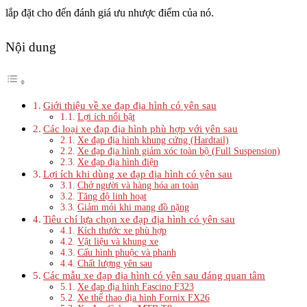
lắp đặt cho đến đánh giá ưu nhược điểm của nó.
Nội dung
Giới thiệu về xe đạp địa hình có yên sau
Lợi ích nổi bật
Các loại xe đạp địa hình phù hợp với yên sau
Xe đạp địa hình khung cứng (Hardtail)
Xe đạp địa hình giảm xóc toàn bộ (Full Suspension)
Xe đạp địa hình điện
Lợi ích khi dùng xe đạp địa hình có yên sau
Chở người và hàng hóa an toàn
Tăng độ linh hoạt
Giảm mỏi khi mang đồ nặng
Tiêu chí lựa chọn xe đạp địa hình có yên sau
Kích thước xe phù hợp
Vật liệu và khung xe
Cấu hình phuộc và phanh
Chất lượng yên sau
Các mẫu xe đạp địa hình có yên sau đáng quan tâm
Xe đạp địa hình Fascino F323
Xe thể thao địa hình Fornix FX26