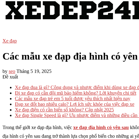
Xe đạp
Các mẫu xe đạp địa hình có yên 
by
seo
Tháng 5 19, 2025
Đề xuất
Xe đạp đua là gì? Công dụng và nhược điểm khi dùng xe đạp 
Đi xe đạp có cần đội mũ bảo hiểm không? Lời khuyên chi tiết
Các mẫu xe đạp trẻ em 5 tuổi được yêu thích nhất hiện nay
Đạp xe đốt bao nhiêu calo? Lợi ích sức khỏe của việc đạp xe
Xe đạp điện có cần biển số không​? Cập nhật 2025
Xe đạp Single Speed là gì? Ưu nhược điểm và những điều cần 
Trong thế giới xe đạp địa hình, việc
xe đạp địa hình có yên sau
khôn
địa hình có yên sau đang trở thành lựa chọn phổ biến cho những ai yê