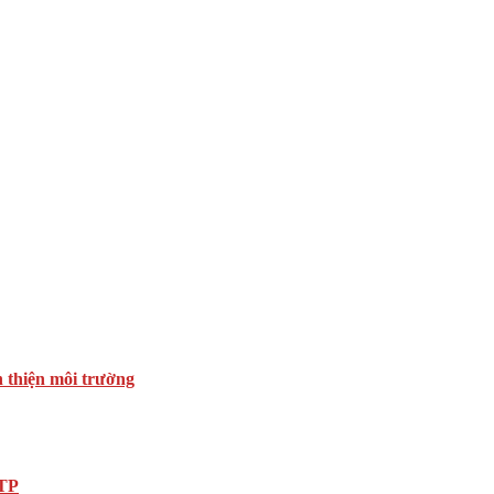
n thiện môi trường
DTP