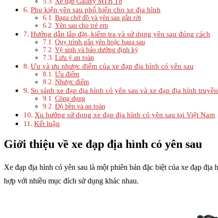
Xe đạp Galaxy MTB T8
Phụ kiện yên sau phổ biến cho xe địa hình
Baga chở đồ và yên sau gắn rời
Yên sau cho trẻ em
Hướng dẫn lắp đặt, kiểm tra và sử dụng yên sau đúng cách
Quy trình gắn yên hoặc baga sau
Vệ sinh và bảo dưỡng định kỳ
Lưu ý an toàn
Ưu và ưu nhược điểm của xe đạp địa hình có yên sau
Ưu điểm
Nhược điểm
So sánh xe đạp địa hình có yên sau và xe đạp địa hình truyề
Công dụng
Độ bền và an toàn
Xu hướng sử dụng xe đạp địa hình có yên sau tại Việt Nam
Kết luận
Giới thiệu về xe đạp địa hình có yên sau
Xe đạp địa hình có yên sau là một phiên bản đặc biệt của xe đạp địa 
hợp với nhiều mục đích sử dụng khác nhau.