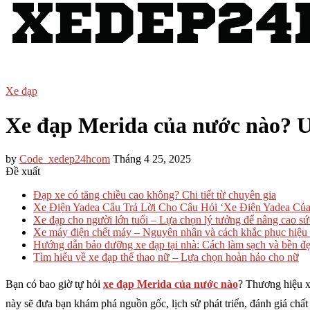
Xe đạp
Xe đạp Merida của nước nào? Ư
by
Code_xedep24hcom
Tháng 4 25, 2025
Đề xuất
Đạp xe có tăng chiều cao không? Chi tiết từ chuyên gia
Xe Điện Yadea Câu Trả Lời Cho Câu Hỏi ‘Xe Điện Yadea C
Xe đạp cho người lớn tuổi – Lựa chọn lý tưởng để nâng cao s
Xe máy điện chết máy – Nguyên nhân và cách khắc phục hiệu
Hướng dẫn bảo dưỡng xe đạp tại nhà: Cách làm sạch và bền đ
Tìm hiểu về xe đạp thể thao nữ – Lựa chọn hoàn hảo cho nữ
Bạn có bao giờ tự hỏi
xe đạp Merida của nước nào
? Thương hiệu xe
này sẽ đưa bạn khám phá nguồn gốc, lịch sử phát triển, đánh giá chấ