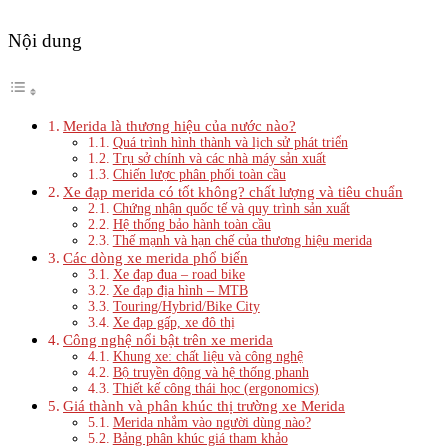
Nội dung
Merida là thương hiệu của nước nào?
Quá trình hình thành và lịch sử phát triển
Trụ sở chính và các nhà máy sản xuất
Chiến lược phân phối toàn cầu
Xe đạp merida có tốt không? chất lượng và tiêu chuẩn
Chứng nhận quốc tế và quy trình sản xuất
Hệ thống bảo hành toàn cầu
Thế mạnh và hạn chế của thương hiệu merida
Các dòng xe merida phổ biến
Xe đạp đua – road bike
Xe đạp địa hình – MTB
Touring/Hybrid/Bike City
Xe đạp gấp, xe đô thị
Công nghệ nổi bật trên xe merida
Khung xe: chất liệu và công nghệ
Bộ truyền động và hệ thống phanh
Thiết kế công thái học (ergonomics)
Giá thành và phân khúc thị trường xe Merida
Merida nhắm vào người dùng nào?
Bảng phân khúc giá tham khảo