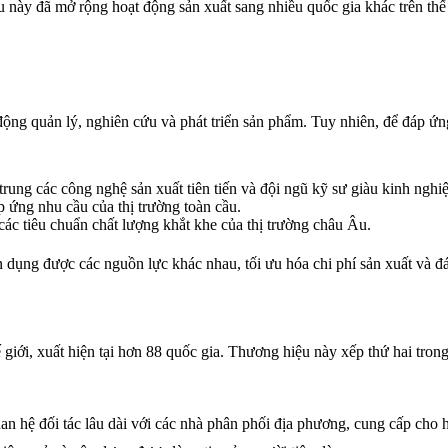
u này đã mở rộng hoạt động sản xuất sang nhiều quốc gia khác trên th
t động quản lý, nghiên cứu và phát triển sản phẩm. Tuy nhiên, để đáp 
trung các công nghệ sản xuất tiên tiến và đội ngũ kỹ sư giàu kinh nghi
 ứng nhu cầu của thị trường toàn cầu.
các tiêu chuẩn chất lượng khắt khe của thị trường châu Âu.
n dụng được các nguồn lực khác nhau, tối ưu hóa chi phí sản xuất và 
giới, xuất hiện tại hơn 88 quốc gia. Thương hiệu này xếp thứ hai tro
n hệ đối tác lâu dài với các nhà phân phối địa phương, cung cấp cho h