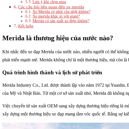
Lưu ý khi chọn mua
Các câu hỏi liên quan đến xe merida
Xe Merida có phải của nhật không?
Xe merida khác gì với giant?
Merida có sản xuất xe điện không?
Kết luận
Merida là thương hiệu của nước nào?
Khi nhắc đến xe đạp Merida của nước nào, nhiều người có thể không
phát triển mạnh mẽ. Merida không chỉ là một thương hiệu, mà còn là 
Quá trình hình thành và lịch sử phát triển
Merida Industry Co., Ltd. được thành lập vào năm 1972 tại Yuanlin,
của Mỹ và Nhật Bản. Từ một cơ sở sản xuất nhỏ, Merida đã không ngừn
Việc chuyển từ sản xuất OEM sang xây dựng thương hiệu riêng là một 
xây dựng một thương hiệu xe đạp mang tầm vóc quốc tế. Bằng sự kiê