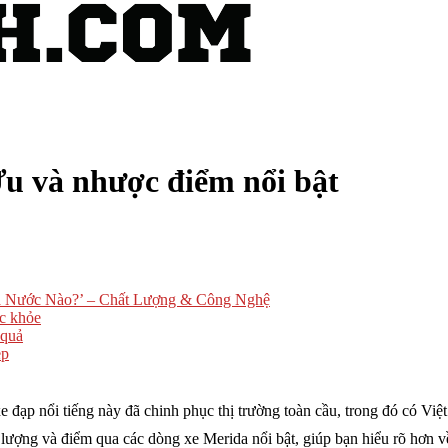
u và nhược điểm nổi bật
ủa Nước Nào?’ – Chất Lượng & Công Nghệ
ức khỏe
 quả
ẹp
 đạp nổi tiếng này đã chinh phục thị trường toàn cầu, trong đó có Việ
t lượng và điểm qua các dòng xe Merida nổi bật, giúp bạn hiểu rõ hơn v