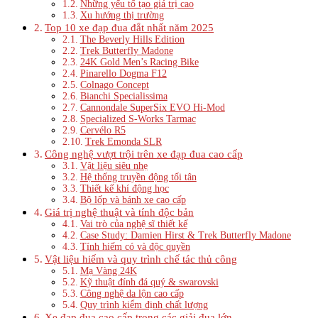
Những yếu tố tạo giá trị cao
Xu hướng thị trường
Top 10 xe đạp đua đắt nhất năm 2025
The Beverly Hills Edition
Trek Butterfly Madone
24K Gold Men’s Racing Bike
Pinarello Dogma F12
Colnago Concept
Bianchi Specialissima
Cannondale SuperSix EVO Hi-Mod
Specialized S-Works Tarmac
Cervélo R5
Trek Emonda SLR
Công nghệ vượt trội trên xe đạp đua cao cấp
Vật liệu siêu nhẹ
Hệ thống truyền động tối tân
Thiết kế khí động học
Bộ lốp và bánh xe cao cấp
Giá trị nghệ thuật và tính độc bản
Vai trò của nghệ sĩ thiết kế
Case Study: Damien Hirst & Trek Butterfly Madone
Tính hiếm có và độc quyền
Vật liệu hiếm và quy trình chế tác thủ công
Mạ Vàng 24K
Kỹ thuật đính đá quý & swarovski
Công nghệ da lộn cao cấp
Quy trình kiểm định chất lượng
Xe đạp đua cao cấp trong các giải đua lớn