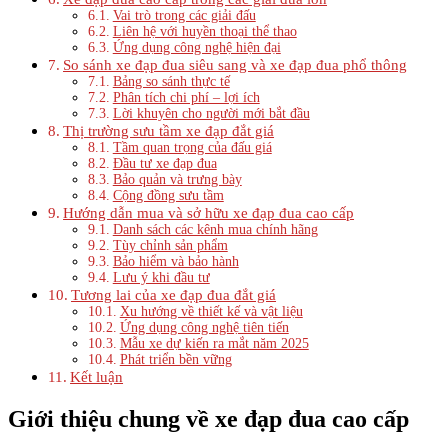
Vai trò trong các giải đấu
Liên hệ với huyền thoại thể thao
Ứng dụng công nghệ hiện đại
So sánh xe đạp đua siêu sang và xe đạp đua phổ thông
Bảng so sánh thực tế
Phân tích chi phí – lợi ích
Lời khuyên cho người mới bắt đầu
Thị trường sưu tầm xe đạp đắt giá
Tầm quan trọng của đấu giá
Đầu tư xe đạp đua
Bảo quản và trưng bày
Cộng đồng sưu tầm
Hướng dẫn mua và sở hữu xe đạp đua cao cấp
Danh sách các kênh mua chính hãng
Tùy chỉnh sản phẩm
Bảo hiểm và bảo hành
Lưu ý khi đầu tư
Tương lai của xe đạp đua đắt giá
Xu hướng về thiết kế và vật liệu
Ứng dụng công nghệ tiên tiến
Mẫu xe dự kiến ra mắt năm 2025
Phát triển bền vững
Kết luận
Giới thiệu chung về xe đạp đua cao cấp