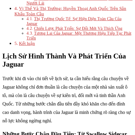
Người Lái
Vị Thế Và Thị Trường: Huyền Thoại Anh Quốc Trên Sân
Khấu Toàn Cầu
Thị Trường Quốc Tế: Sự Hiện Diện Toàn Cầu Của
Jaguar
Chiến Lược Phát Triển: Sự Đổi Mới Và Thích Ứng
Tương Lai Của Jaguar: Một Thương Hiệu Tiếp Tục Phát
Triển
Kết luận
Lịch Sử Hình Thành Và Phát Triển Của
Jaguar
Trước khi đi vào chi tiết về lịch sử, ta cần hiểu rằng câu chuyện về
Jaguar không chỉ đơn thuần là câu chuyện của một nhà sản xuất ô
tô, mà còn là câu chuyện về sự kiên trì, đổi mới và tinh thần Anh
Quốc. Từ những bước chân đầu tiên đầy khó khăn cho đến đỉnh
cao danh vọng, hành trình của Jaguar là minh chứng rõ ràng cho sự
nỗ lực không ngừng nghỉ.
Những Bước Chân Đầu Tiên: Từ Swallow Sidecar