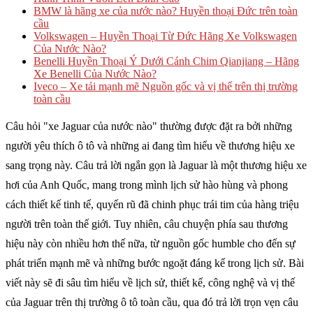
BMW là hãng xe của nước nào? Huyền thoại Đức trên toàn
cầu
Volkswagen – Huyền Thoại Từ Đức Hãng Xe Volkswagen
Của Nước Nào?
Benelli Huyền Thoại Ý Dưới Cánh Chim Qianjiang – Hãng
Xe Benelli Của Nước Nào?
Iveco – Xe tải mạnh mẽ Nguồn gốc và vị thế trên thị trường
toàn cầu
Câu hỏi "xe Jaguar của nước nào" thường được đặt ra bởi những
người yêu thích ô tô và những ai đang tìm hiểu về thương hiệu xe
sang trọng này. Câu trả lời ngắn gọn là Jaguar là một thương hiệu xe
hơi của Anh Quốc, mang trong mình lịch sử hào hùng và phong
cách thiết kế tinh tế, quyến rũ đã chinh phục trái tim của hàng triệu
người trên toàn thế giới. Tuy nhiên, câu chuyện phía sau thương
hiệu này còn nhiều hơn thế nữa, từ nguồn gốc humble cho đến sự
phát triển mạnh mẽ và những bước ngoặt đáng kể trong lịch sử. Bài
viết này sẽ đi sâu tìm hiểu về lịch sử, thiết kế, công nghệ và vị thế
của Jaguar trên thị trường ô tô toàn cầu, qua đó trả lời trọn vẹn câu