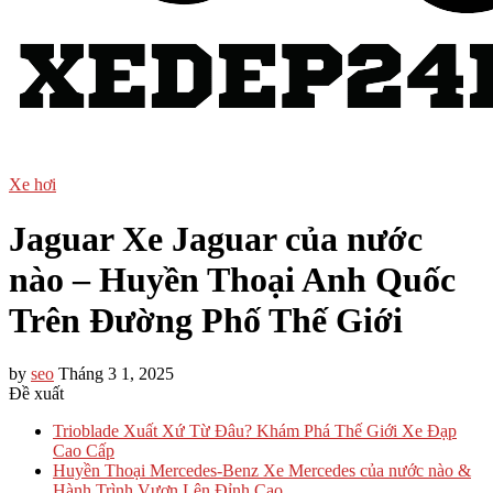
Xe hơi
Jaguar Xe Jaguar của nước
nào – Huyền Thoại Anh Quốc
Trên Đường Phố Thế Giới
by
seo
Tháng 3 1, 2025
Đề xuất
Trioblade Xuất Xứ Từ Đâu? Khám Phá Thế Giới Xe Đạp
Cao Cấp
Huyền Thoại Mercedes-Benz Xe Mercedes của nước nào &
Hành Trình Vươn Lên Đỉnh Cao