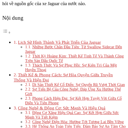
hỏi về nguồn gốc của xe Jaguar của nước nào.
Nội dung
Lịch Sử Hình Thành Và Phát Triển Của Jaguar
Những Bước Chân Đầu Tiên: Từ Swallow Sidecar Đến
Jaguar
Thời Kỳ Hoàng Kim: Thiết Kế Tinh Tế Và Thành Công
Trên Sàn Đấu Quốc Tế
Thách Thức Và Sự Phục Hồi: Sự Kiên Trì Của Một
Huyền Thoại
Thiết Kế & Phong Cách: Sự Hòa Quyện Giữa Truyền
Thống Và Hiện Đại
Di Sản Thiết Kế Cổ Điển: Sự Quyến Rũ Vượt Thời Gian
Sự Tiến Bộ Của Công Nghệ: Đáp Ứng Xu Hướng Thế
Giới
Phong Cách Hiện Đại: Sự Kết Hợp Tuyệt Vời Giữa Cổ
Điển Và Tiên Phong
Công Nghệ & Động Cơ: Sức Mạnh Và Hiệu Quả
Động Cơ Xăng Hiệu Quả Cao: Sự Kết Hợp Giữa Sức
Mạnh Và Tiết Kiệm
Công Nghệ Điện Hóa: Hướng Tới Tương Lai Bền Vững
Hệ Thống An Toàn Tiên Tiến: Đảm Bảo Sự An Tâm Cho