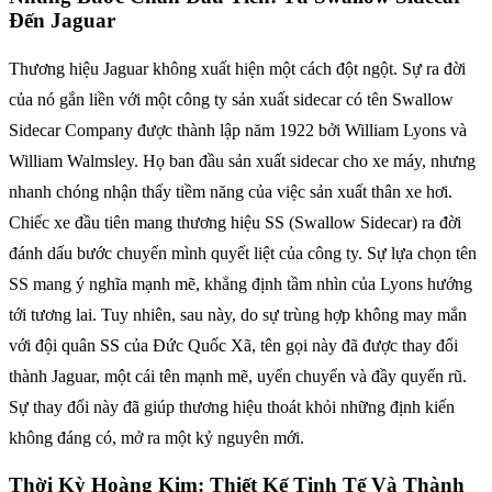
Đến Jaguar
Thương hiệu Jaguar không xuất hiện một cách đột ngột. Sự ra đời
của nó gắn liền với một công ty sản xuất sidecar có tên Swallow
Sidecar Company được thành lập năm 1922 bởi William Lyons và
William Walmsley. Họ ban đầu sản xuất sidecar cho xe máy, nhưng
nhanh chóng nhận thấy tiềm năng của việc sản xuất thân xe hơi.
Chiếc xe đầu tiên mang thương hiệu SS (Swallow Sidecar) ra đời
đánh dấu bước chuyển mình quyết liệt của công ty. Sự lựa chọn tên
SS mang ý nghĩa mạnh mẽ, khẳng định tầm nhìn của Lyons hướng
tới tương lai. Tuy nhiên, sau này, do sự trùng hợp không may mắn
với đội quân SS của Đức Quốc Xã, tên gọi này đã được thay đổi
thành Jaguar, một cái tên mạnh mẽ, uyển chuyển và đầy quyến rũ.
Sự thay đổi này đã giúp thương hiệu thoát khỏi những định kiến
không đáng có, mở ra một kỷ nguyên mới.
Thời Kỳ Hoàng Kim: Thiết Kế Tinh Tế Và Thành