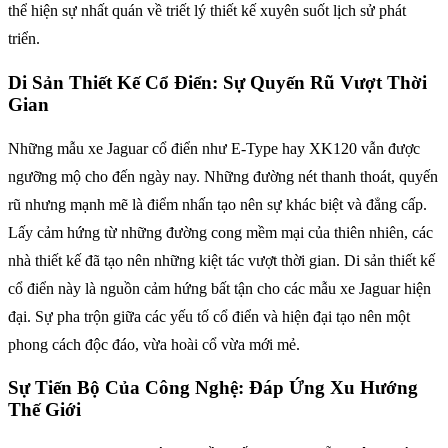
thể hiện sự nhất quán về triết lý thiết kế xuyên suốt lịch sử phát
triển.
Di Sản Thiết Kế Cổ Điển: Sự Quyến Rũ Vượt Thời
Gian
Những mẫu xe Jaguar cổ điển như E-Type hay XK120 vẫn được
ngưỡng mộ cho đến ngày nay. Những đường nét thanh thoát, quyến
rũ nhưng mạnh mẽ là điểm nhấn tạo nên sự khác biệt và đẳng cấp.
Lấy cảm hứng từ những đường cong mềm mại của thiên nhiên, các
nhà thiết kế đã tạo nên những kiệt tác vượt thời gian. Di sản thiết kế
cổ điển này là nguồn cảm hứng bất tận cho các mẫu xe Jaguar hiện
đại. Sự pha trộn giữa các yếu tố cổ điển và hiện đại tạo nên một
phong cách độc đáo, vừa hoài cổ vừa mới mẻ.
Sự Tiến Bộ Của Công Nghệ: Đáp Ứng Xu Hướng
Thế Giới