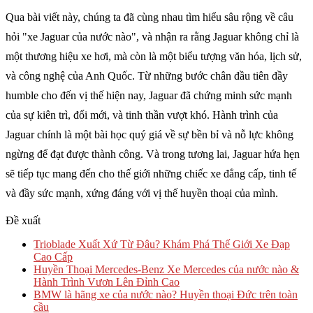
Qua bài viết này, chúng ta đã cùng nhau tìm hiểu sâu rộng về câu
hỏi "xe Jaguar của nước nào", và nhận ra rằng Jaguar không chỉ là
một thương hiệu xe hơi, mà còn là một biểu tượng văn hóa, lịch sử,
và công nghệ của Anh Quốc. Từ những bước chân đầu tiên đầy
humble cho đến vị thế hiện nay, Jaguar đã chứng minh sức mạnh
của sự kiên trì, đổi mới, và tinh thần vượt khó. Hành trình của
Jaguar chính là một bài học quý giá về sự bền bỉ và nỗ lực không
ngừng để đạt được thành công. Và trong tương lai, Jaguar hứa hẹn
sẽ tiếp tục mang đến cho thế giới những chiếc xe đẳng cấp, tinh tế
và đầy sức mạnh, xứng đáng với vị thế huyền thoại của mình.
Đề xuất
Trioblade Xuất Xứ Từ Đâu? Khám Phá Thế Giới Xe Đạp
Cao Cấp
Huyền Thoại Mercedes-Benz Xe Mercedes của nước nào &
Hành Trình Vươn Lên Đỉnh Cao
BMW là hãng xe của nước nào? Huyền thoại Đức trên toàn
cầu