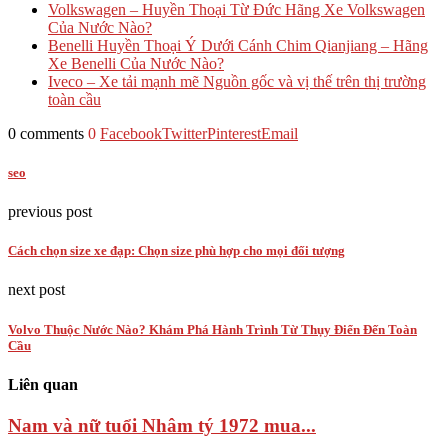
Volkswagen – Huyền Thoại Từ Đức Hãng Xe Volkswagen
Của Nước Nào?
Benelli Huyền Thoại Ý Dưới Cánh Chim Qianjiang – Hãng
Xe Benelli Của Nước Nào?
Iveco – Xe tải mạnh mẽ Nguồn gốc và vị thế trên thị trường
toàn cầu
0 comments
0
Facebook
Twitter
Pinterest
Email
seo
previous post
Cách chọn size xe đạp: Chọn size phù hợp cho mọi đối tượng
next post
Volvo Thuộc Nước Nào? Khám Phá Hành Trình Từ Thụy Điển Đến Toàn
Cầu
Liên quan
Nam và nữ tuổi Nhâm tý 1972 mua...