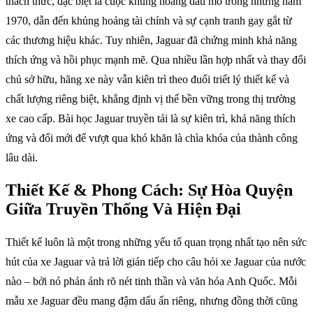
thách thức, đặc biệt là cuộc khủng hoảng dầu mỏ trong những năm
1970, dẫn đến khủng hoảng tài chính và sự cạnh tranh gay gắt từ
các thương hiệu khác. Tuy nhiên, Jaguar đã chứng minh khả năng
thích ứng và hồi phục mạnh mẽ. Qua nhiều lần hợp nhất và thay đổi
chủ sở hữu, hãng xe này vẫn kiên trì theo đuổi triết lý thiết kế và
chất lượng riêng biệt, khẳng định vị thế bền vững trong thị trường
xe cao cấp. Bài học Jaguar truyền tải là sự kiên trì, khả năng thích
ứng và đổi mới để vượt qua khó khăn là chìa khóa của thành công
lâu dài.
Thiết Kế & Phong Cách: Sự Hòa Quyện
Giữa Truyền Thống Và Hiện Đại
Thiết kế luôn là một trong những yếu tố quan trọng nhất tạo nên sức
hút của xe Jaguar và trả lời gián tiếp cho câu hỏi xe Jaguar của nước
nào – bởi nó phản ánh rõ nét tinh thần và văn hóa Anh Quốc. Mỗi
mẫu xe Jaguar đều mang đậm dấu ấn riêng, nhưng đồng thời cũng