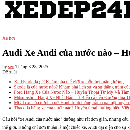
Xe hơi
Audi Xe Audi của nước nào – Hu
by
seo
Tháng 3 28, 2025
Đề xuất
Xe Hybrid là gì? Khám phá thế giới xe hỗn hợp năng lượng
Skoda là của nước nào? Khám phá lịch sử và sự thăng trầm củ
Ford Hãng Xe Của Nước Nào – Huyền Thoại Từ Mỹ Và Tầm
Mitsubishi – Hãng Xe Nhật Bản Từ Biển cả đến Đường đua Th
MG là xe của nước nào? Hành trình thăng trầm của một huyền
Thaco là hãng xe của nước nào? Huyền thoại thương hiệu Việt
Câu hỏi "xe Audi của nước nào" dường như rất đơn giản, nhưng câu tr
thế giới. Không chỉ đơn thuần là một chiếc xe, Audi đại diện cho sự 