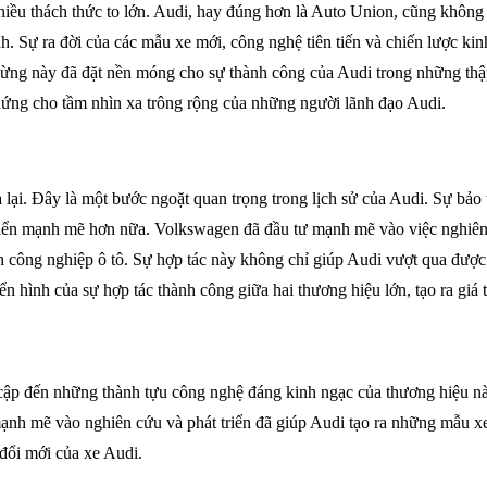
hiều thách thức to lớn. Audi, hay đúng hơn là Auto Union, cũng không
h. Sự ra đời của các mẫu xe mới, công nghệ tiên tiến và chiến lược k
ngừng này đã đặt nền móng cho sự thành công của Audi trong những thậ
chứng cho tầm nhìn xa trông rộng của những người lãnh đạo Audi.
i. Đây là một bước ngoặt quan trọng trong lịch sử của Audi. Sự bảo 
triển mạnh mẽ hơn nữa. Volkswagen đã đầu tư mạnh mẽ vào việc nghiên 
ành công nghiệp ô tô. Sự hợp tác này không chỉ giúp Audi vượt qua đư
n hình của sự hợp tác thành công giữa hai thương hiệu lớn, tạo ra giá tr
ập đến những thành tựu công nghệ đáng kinh ngạc của thương hiệu này.
ư mạnh mẽ vào nghiên cứu và phát triển đã giúp Audi tạo ra những mẫu 
 đổi mới của xe Audi.