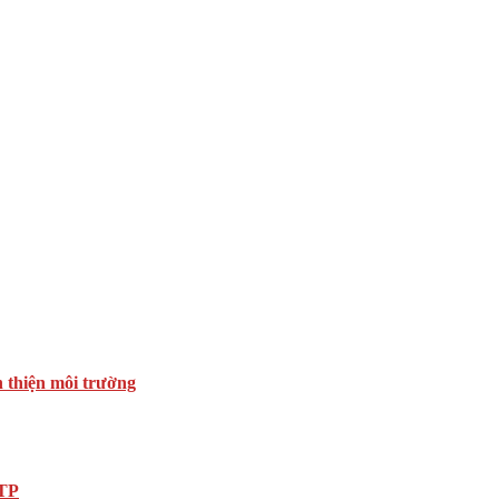
n thiện môi trường
DTP