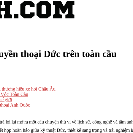
yền thoại Đức trên toàn cầu
a thương hiệu xe hơi Châu Âu
 Vóc Toàn Cầu
ế giới
 thoại Anh Quốc
ả lời lại mở ra một câu chuyện thú vị về lịch sử, công nghệ và tầm ả
kết hợp hoàn hảo giữa kỹ thuật Đức, thiết kế sang trọng và trải nghiệm 