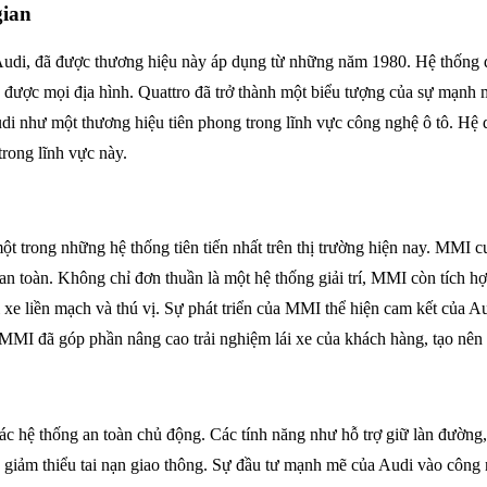
gian
 Audi, đã được thương hiệu này áp dụng từ những năm 1980. Hệ thống 
ược mọi địa hình. Quattro đã trở thành một biểu tượng của sự mạnh m
 như một thương hiệu tiên phong trong lĩnh vực công nghệ ô tô. Hệ dẫn
trong lĩnh vực này.
một trong những hệ thống tiên tiến nhất trên thị trường hiện nay. MMI 
an toàn. Không chỉ đơn thuần là một hệ thống giải trí, MMI còn tích h
ái xe liền mạch và thú vị. Sự phát triển của MMI thể hiện cam kết của
 MMI đã góp phần nâng cao trải nghiệm lái xe của khách hàng, tạo nên s
các hệ thống an toàn chủ động. Các tính năng như hỗ trợ giữ làn đườ
 giảm thiểu tai nạn giao thông. Sự đầu tư mạnh mẽ của Audi vào công 