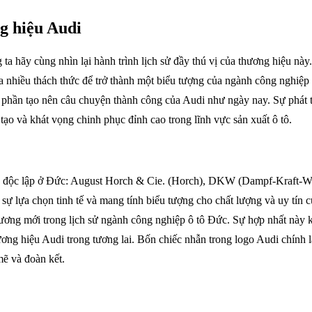
ng hiệu Audi
ta hãy cùng nhìn lại hành trình lịch sử đầy thú vị của thương hiệu nà
hiều thách thức để trở thành một biểu tượng của ngành công nghiệp ô 
phần tạo nên câu chuyện thành công của Audi như ngày nay. Sự phát tr
tạo và khát vọng chinh phục đỉnh cao trong lĩnh vực sản xuất ô tô.
tô độc lập ở Đức: August Horch & Cie. (Horch), DKW (Dampf-Kraft-Wa
 sự lựa chọn tinh tế và mang tính biểu tượng cho chất lượng và uy tín
ơng mới trong lịch sử ngành công nghiệp ô tô Đức. Sự hợp nhất này k
ơng hiệu Audi trong tương lai. Bốn chiếc nhẫn trong logo Audi chính là
mẽ và đoàn kết.