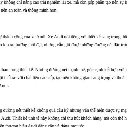
ày không chỉ nâng cao trải nghiệm lái xe, mà còn góp phần tạo nên sự k
 nên an toàn và thông minh hơn.
 thành công của xe Audi. Xe Audi nổi tiếng với thiết kế sang trọng, hi
eo kịp xu hướng thời đại, nhưng vẫn giữ được những đường nét đặc trưn
 thao trong thiết kế. Những đường nét mạnh mẽ, góc cạnh kết hợp với nh
ội thất xe với chất liệu cao cấp, tạo nên không gian sang trọng và tho
Audi.
ng đường nét thiết kế không quá cầu kỳ nhưng vẫn thể hiện được sự mạn
 xe Audi. Thiết kế tinh tế này không chỉ thu hút khách hàng, mà còn thể
o nên thương hiệu Audi đẳng cấp và đáng mơ ước.