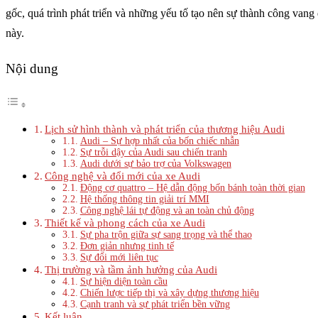
gốc, quá trình phát triển và những yếu tố tạo nên sự thành công vang
này.
Nội dung
Lịch sử hình thành và phát triển của thương hiệu Audi
Audi – Sự hợp nhất của bốn chiếc nhẫn
Sự trỗi dậy của Audi sau chiến tranh
Audi dưới sự bảo trợ của Volkswagen
Công nghệ và đổi mới của xe Audi
Động cơ quattro – Hệ dẫn động bốn bánh toàn thời gian
Hệ thống thông tin giải trí MMI
Công nghệ lái tự động và an toàn chủ động
Thiết kế và phong cách của xe Audi
Sự pha trộn giữa sự sang trọng và thể thao
Đơn giản nhưng tinh tế
Sự đổi mới liên tục
Thị trường và tầm ảnh hưởng của Audi
Sự hiện diện toàn cầu
Chiến lược tiếp thị và xây dựng thương hiệu
Cạnh tranh và sự phát triển bền vững
Kết luận