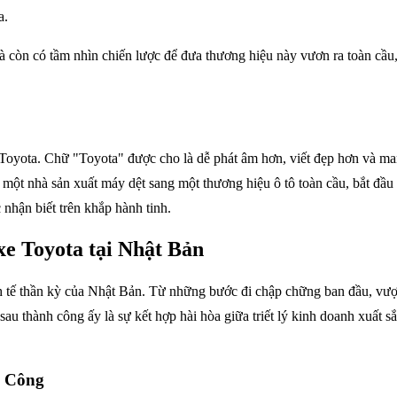
a.
 còn có tầm nhìn chiến lược để đưa thương hiệu này vươn ra toàn cầu,
ng Toyota. Chữ "Toyota" được cho là dễ phát âm hơn, viết đẹp hơn và m
một nhà sản xuất máy dệt sang một thương hiệu ô tô toàn cầu, bắt đầ
nhận biết trên khắp hành tinh.
xe Toyota tại Nhật Bản
 kinh tế thần kỳ của Nhật Bản. Từ những bước đi chập chững ban đầu, v
au thành công ấy là sự kết hợp hài hòa giữa triết lý kinh doanh xuất 
h Công