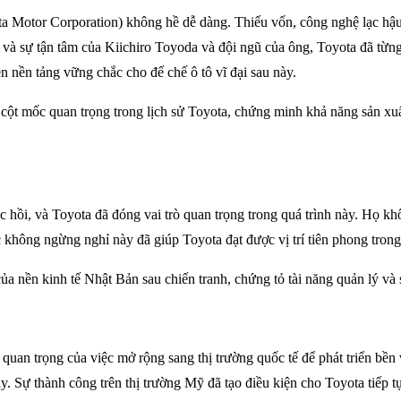
Motor Corporation) không hề dễ dàng. Thiếu vốn, công nghệ lạc hậu, 
o và sự tận tâm của Kiichiro Toyoda và đội ngũ của ông, Toyota đã từn
n nền tảng vững chắc cho đế chế ô tô vĩ đại sau này.
t mốc quan trọng trong lịch sử Toyota, chứng minh khả năng sản xuấ
c hồi, và Toyota đã đóng vai trò quan trọng trong quá trình này. Họ k
 không ngừng nghỉ này đã giúp Toyota đạt được vị trí tiên phong tron
ủa nền kinh tế Nhật Bản sau chiến tranh, chứng tỏ tài năng quản lý và
m quan trọng của việc mở rộng sang thị trường quốc tế để phát triển b
 Sự thành công trên thị trường Mỹ đã tạo điều kiện cho Toyota tiếp tục