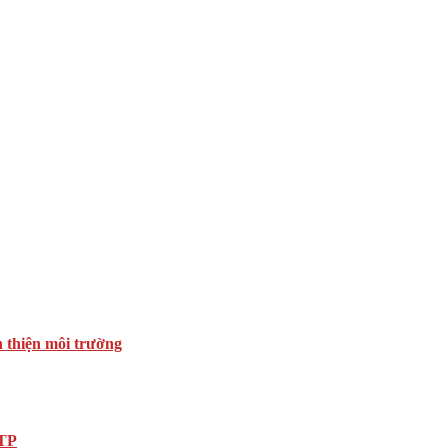
n thiện môi trường
DTP