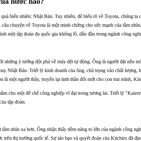
của nước nào?
 quá hiển nhiên: Nhật Bản. Tuy nhiên, để hiểu rõ về Toyota, chúng ta
 lý, câu chuyện về Toyota là một minh chứng cho sức mạnh của tầm nhìn,
h một tập đoàn đa quốc gia khổng lồ, dẫn đầu trong ngành công nghiệ
i với những ý tưởng đột phá về máy dệt tự động. Ông là người đặt n
 Nhật Bản. Triết lý kinh doanh của ông, chú trọng vào chất lượng, hiệu
là một người thầy, truyền lại tinh thần đổi mới cho con trai mình, Ki
ầm cho một đế chế công nghiệp vĩ đại trong tương lai. Triết lý "Kaizen
của tập đoàn.
ột tầm nhìn xa hơn. Ông nhận thấy tiềm năng to lớn của ngành công ng
ược trên thị trường quốc tế. Sự táo bạo và quyết đoán của Kiichiro 