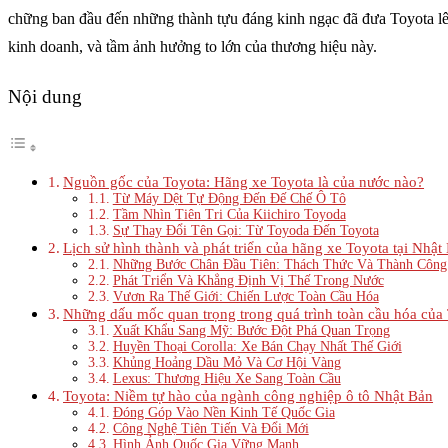
chững ban đầu đến những thành tựu đáng kinh ngạc đã đưa Toyota lên v
kinh doanh, và tầm ảnh hưởng to lớn của thương hiệu này.
Nội dung
Nguồn gốc của Toyota: Hãng xe Toyota là của nước nào?
Từ Máy Dệt Tự Động Đến Đế Chế Ô Tô
Tầm Nhìn Tiên Tri Của Kiichiro Toyoda
Sự Thay Đổi Tên Gọi: Từ Toyoda Đến Toyota
Lịch sử hình thành và phát triển của hãng xe Toyota tại Nhật
Những Bước Chân Đầu Tiên: Thách Thức Và Thành Công
Phát Triển Và Khẳng Định Vị Thế Trong Nước
Vươn Ra Thế Giới: Chiến Lược Toàn Cầu Hóa
Những dấu mốc quan trọng trong quá trình toàn cầu hóa của
Xuất Khẩu Sang Mỹ: Bước Đột Phá Quan Trọng
Huyền Thoại Corolla: Xe Bán Chạy Nhất Thế Giới
Khủng Hoảng Dầu Mỏ Và Cơ Hội Vàng
Lexus: Thương Hiệu Xe Sang Toàn Cầu
Toyota: Niềm tự hào của ngành công nghiệp ô tô Nhật Bản
Đóng Góp Vào Nền Kinh Tế Quốc Gia
Công Nghệ Tiên Tiến Và Đổi Mới
Hình Ảnh Quốc Gia Vững Mạnh