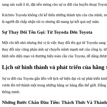
sang sản xuất ô tô, đặt nền móng cho sự ra đời của huyền thoại Toyot
Kiichiro Toyoda không chỉ kế thừa những thành tựu của cha mình, mà
là người đã chấp nhận rủi ro nhưng đã mang lại kết quả mỹ mãn.
Sự Thay Đổi Tên Gọi: Từ Toyoda Đến Toyota
Một chi tiết nhỏ nhưng thú vị là việc thay đổi tên gọi từ Toyoda sa
thay đổi này cũng phản ánh sự chuyển mình mạnh mẽ của công ty, từ 
hình nên diện mạo và thương hiệu toàn cầu của Toyota, dễ dàng được 
Lịch sử hình thành và phát triển của hãng 
Sự ra đời của Toyota gắn liền với lịch sử hiện đại và sự phát triển
vươn lên trở thành một trong những hãng xe hàng đầu thế giới. Đằng s
thông minh.
Những Bước Chân Đầu Tiên: Thách Thức Và Thàn