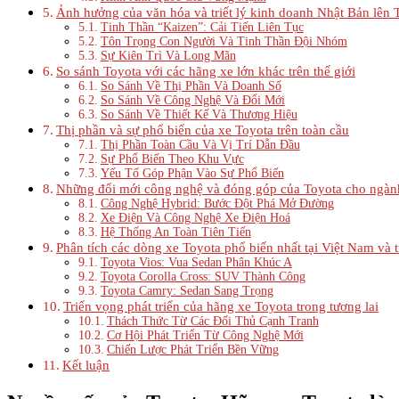
Ảnh hưởng của văn hóa và triết lý kinh doanh Nhật Bản lên 
Tinh Thần “Kaizen”: Cải Tiến Liên Tục
Tôn Trọng Con Người Và Tinh Thần Đội Nhóm
Sự Kiên Trì Và Long Mãn
So sánh Toyota với các hãng xe lớn khác trên thế giới
So Sánh Về Thị Phần Và Doanh Số
So Sánh Về Công Nghệ Và Đổi Mới
So Sánh Về Thiết Kế Và Thương Hiệu
Thị phần và sự phổ biến của xe Toyota trên toàn cầu
Thị Phần Toàn Cầu Và Vị Trí Dẫn Đầu
Sự Phổ Biến Theo Khu Vực
Yếu Tố Góp Phận Vào Sự Phổ Biến
Những đổi mới công nghệ và đóng góp của Toyota cho ngành
Công Nghệ Hybrid: Bước Đột Phá Mở Đường
Xe Điện Và Công Nghệ Xe Điện Hoá
Hệ Thống An Toàn Tiên Tiến
Phân tích các dòng xe Toyota phổ biến nhất tại Việt Nam và t
Toyota Vios: Vua Sedan Phân Khúc A
Toyota Corolla Cross: SUV Thành Công
Toyota Camry: Sedan Sang Trọng
Triển vọng phát triển của hãng xe Toyota trong tương lai
Thách Thức Từ Các Đối Thủ Cạnh Tranh
Cơ Hội Phát Triển Từ Công Nghệ Mới
Chiến Lược Phát Triển Bền Vững
Kết luận