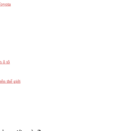
Toyota
 ô tô
rên thế giới