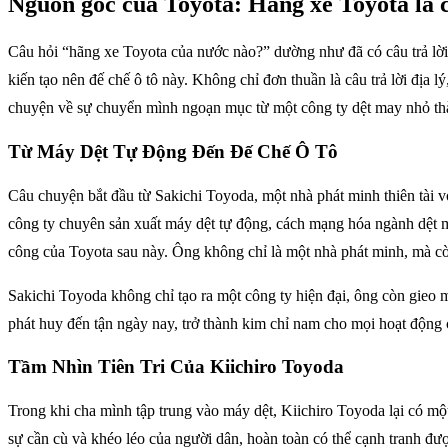
Nguồn gốc của Toyota: Hãng xe Toyota là 
Câu hỏi “hãng xe Toyota của nước nào?” dường như đã có câu trả lời
kiến tạo nên đế chế ô tô này. Không chỉ đơn thuần là câu trả lời địa
chuyện về sự chuyển mình ngoạn mục từ một công ty dệt may nhỏ thàn
Từ Máy Dệt Tự Động Đến Đế Chế Ô Tô
Câu chuyện bắt đầu từ Sakichi Toyoda, một nhà phát minh thiên tà
công ty chuyên sản xuất máy dệt tự động, cách mạng hóa ngành dệt may
công của Toyota sau này. Ông không chỉ là một nhà phát minh, mà còn 
Sakichi Toyoda không chỉ tạo ra một công ty hiện đại, ông còn gieo m
phát huy đến tận ngày nay, trở thành kim chỉ nam cho mọi hoạt động 
Tầm Nhìn Tiên Tri Của Kiichiro Toyoda
Trong khi cha mình tập trung vào máy dệt, Kiichiro Toyoda lại có m
sự cần cù và khéo léo của người dân, hoàn toàn có thể cạnh tranh đ