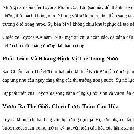
Những năm đầu của Toyoda Motor Co., Ltd (sau này đổi thành Toyota 
những thử thách không nhỏ. Nhưng với sự kiên trì, tinh thần sáng tạ
trường ô tô trong nước. Sự bền bỉ và không chịu khuất phục đã tạo nê
Chiếc xe Toyoda AA năm 1936, mặc dù chưa hoàn hảo, đã đánh dấu cộ
nghĩa cho một chặng đường dài thành công.
Phát Triển Và Khẳng Định Vị Thế Trong Nước
Sau Chiến tranh Thế giới thứ hai, nền kinh tế Nhật Bản cần được phụ
đáp ứng nhu cầu ngày càng tăng của thị trường trong nước. Sự nỗ lực
Sự phát triển của Toyota đã song hành cùng sự hồi sinh và vươn lên c
Vươn Ra Thế Giới: Chiến Lược Toàn Cầu Hóa
Toyota không chỉ hài lòng với thị trường nội địa. Họ sớm nhận ra tầ
bước ngoặt quan trọng, mở ra kỷ nguyên toàn cầu hóa của hãng xe này.