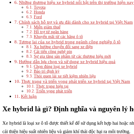
Những thương hiệu xe hybrid nổi bật trên thị trường hiện nay
Toyota
Honda
Ford
Chính sách hỗ trợ và ưu đãi dành cho xe hybrid tại Việt Nam
Miễn giảm thuế
Hỗ trợ từ ngân hàng
Khuyến mãi từ các hãng ô tô
Tương lai của xe hybrid trong ngành công nghiệp ô tô
Xu hướng chuyển đổi sang xe điện
Cải tiến công nghệ pin
Sự gia tăng sản phẩm từ các thương hiệu mới
Hướng dẫn lựa chọn và sử dụng xe hybrid hiệu quả
Chọn đúng loại xe hybrid
Bảo trì định kỳ
Thói quen lái xe tiết kiệm nhiên liệu
Thực trạng và triển vọng phát triển xe hybrid tại Việt Nam
Thực trạng hiện tại
Triển vọng phát triển
Kết luận
Xe hybrid là gì? Định nghĩa và nguyên lý 
Xe hybrid là loại xe ô tô được thiết kế để sử dụng kết hợp hai hoặc
cải thiện hiệu suất nhiên liệu và giảm khí thải độc hại ra môi trường.