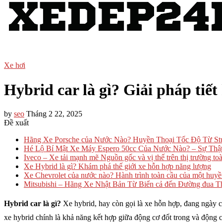
Xe hơi
Hybrid car là gì? Giải pháp tiết
by
seo
Tháng 2 22, 2025
Đề xuất
Hãng Xe Porsche của Nước Nào? Huyền Thoại Tốc Độ Từ Stu
Hé Lộ Bí Mật Xe Máy Espero 50cc Của Nước Nào? – Sự Thậ
Iveco – Xe tải mạnh mẽ Nguồn gốc và vị thế trên thị trường to
Xe Hybrid là gì? Khám phá thế giới xe hỗn hợp năng lượng
Xe Chevrolet của nước nào? Hành trình toàn cầu của một huyền
Mitsubishi – Hãng Xe Nhật Bản Từ Biển cả đến Đường đua Th
Hybrid car là gì?
Xe hybrid, hay còn gọi là xe hỗn hợp, đang ngày c
xe hybrid chính là khả năng kết hợp giữa động cơ đốt trong và động cơ