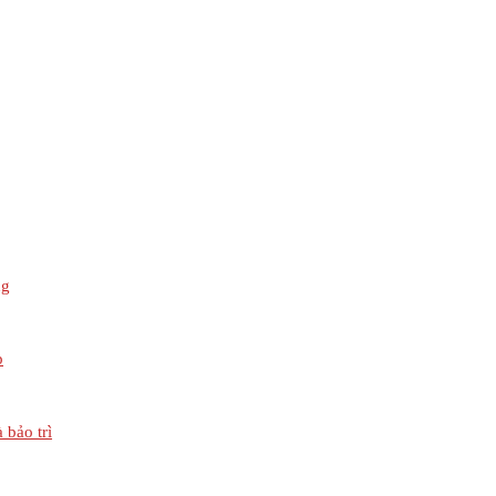
ng
p
 bảo trì