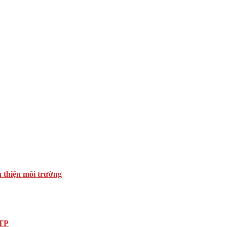
n thiện môi trường
DTP