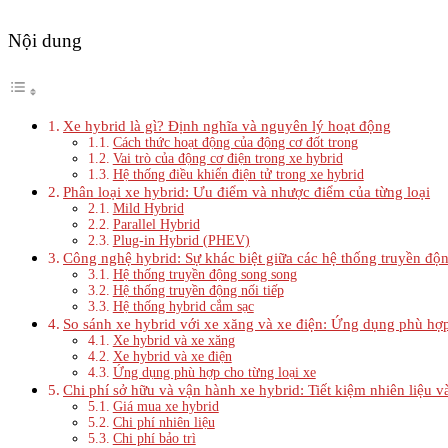
Nội dung
Xe hybrid là gì? Định nghĩa và nguyên lý hoạt động
Cách thức hoạt động của động cơ đốt trong
Vai trò của động cơ điện trong xe hybrid
Hệ thống điều khiển điện tử trong xe hybrid
Phân loại xe hybrid: Ưu điểm và nhược điểm của từng loại
Mild Hybrid
Parallel Hybrid
Plug-in Hybrid (PHEV)
Công nghệ hybrid: Sự khác biệt giữa các hệ thống truyền độ
Hệ thống truyền động song song
Hệ thống truyền động nối tiếp
Hệ thống hybrid cắm sạc
So sánh xe hybrid với xe xăng và xe điện: Ứng dụng phù hợ
Xe hybrid và xe xăng
Xe hybrid và xe điện
Ứng dụng phù hợp cho từng loại xe
Chi phí sở hữu và vận hành xe hybrid: Tiết kiệm nhiên liệu và
Giá mua xe hybrid
Chi phí nhiên liệu
Chi phí bảo trì