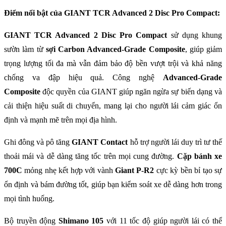
Điểm nổi bật của GIANT TCR Advanced 2 Disc Pro Compact:
GIANT TCR Advanced 2 Disc Pro Compact
sử dụng khung
sườn làm từ
sợi Carbon Advanced-Grade Composite
, giúp giảm
trọng lượng tối đa mà vẫn đảm bảo độ bền vượt trội và khả năng
chống va đập hiệu quả. Công nghệ
Advanced-Grade
Composite
độc quyền của GIANT giúp ngăn ngừa sự biến dạng và
cải thiện hiệu suất di chuyển, mang lại cho người lái cảm giác ổn
định và mạnh mẽ trên mọi địa hình.
Ghi đông và pô tăng
GIANT Contact
hỗ trợ người lái duy trì tư thế
thoải mái và dễ dàng tăng tốc trên mọi cung đường.
Cặp bánh xe
700C
mỏng nhẹ kết hợp với vành
Giant P-R2
cực kỳ bền bỉ tạo sự
ổn định và bám đường tốt, giúp bạn kiểm soát xe dễ dàng hơn trong
mọi tình huống.
Bộ truyền động
Shimano 105
với 11 tốc độ giúp người lái có thể