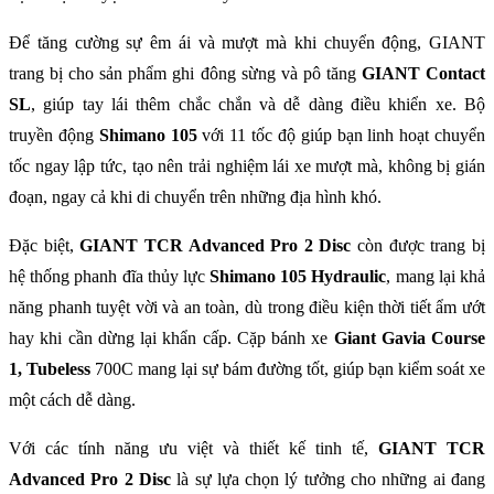
Để tăng cường sự êm ái và mượt mà khi chuyển động, GIANT
trang bị cho sản phẩm ghi đông sừng và pô tăng
GIANT Contact
SL
, giúp tay lái thêm chắc chắn và dễ dàng điều khiển xe. Bộ
truyền động
Shimano 105
với 11 tốc độ giúp bạn linh hoạt chuyển
tốc ngay lập tức, tạo nên trải nghiệm lái xe mượt mà, không bị gián
đoạn, ngay cả khi di chuyển trên những địa hình khó.
Đặc biệt,
GIANT TCR Advanced Pro 2 Disc
còn được trang bị
hệ thống phanh đĩa thủy lực
Shimano 105 Hydraulic
, mang lại khả
năng phanh tuyệt vời và an toàn, dù trong điều kiện thời tiết ẩm ướt
hay khi cần dừng lại khẩn cấp. Cặp bánh xe
Giant Gavia Course
1, Tubeless
700C mang lại sự bám đường tốt, giúp bạn kiểm soát xe
một cách dễ dàng.
Với các tính năng ưu việt và thiết kế tinh tế,
GIANT TCR
Advanced Pro 2 Disc
là sự lựa chọn lý tưởng cho những ai đang