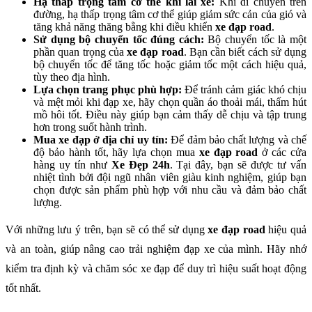
Hạ thấp trọng tâm cơ thể khi lái xe:
Khi di chuyển trên
đường, hạ thấp trọng tâm cơ thể giúp giảm sức cản của gió và
tăng khả năng thăng bằng khi điều khiển
xe đạp road
.
Sử dụng bộ chuyển tốc đúng cách:
Bộ chuyển tốc là một
phần quan trọng của
xe đạp road
. Bạn cần biết cách sử dụng
bộ chuyển tốc để tăng tốc hoặc giảm tốc một cách hiệu quả,
tùy theo địa hình.
Lựa chọn trang phục phù hợp:
Để tránh cảm giác khó chịu
và mệt mỏi khi đạp xe, hãy chọn quần áo thoải mái, thấm hút
mồ hôi tốt. Điều này giúp bạn cảm thấy dễ chịu và tập trung
hơn trong suốt hành trình.
Mua xe đạp ở địa chỉ uy tín:
Để đảm bảo chất lượng và chế
độ bảo hành tốt, hãy lựa chọn mua
xe đạp road
ở các cửa
hàng uy tín như
Xe Đẹp 24h
. Tại đây, bạn sẽ được tư vấn
nhiệt tình bởi đội ngũ nhân viên giàu kinh nghiệm, giúp bạn
chọn được sản phẩm phù hợp với nhu cầu và đảm bảo chất
lượng.
Với những lưu ý trên, bạn sẽ có thể sử dụng
xe đạp road
hiệu quả
và an toàn, giúp nâng cao trải nghiệm đạp xe của mình. Hãy nhớ
kiểm tra định kỳ và chăm sóc xe đạp để duy trì hiệu suất hoạt động
tốt nhất.