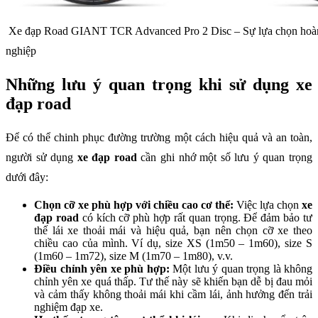
Xe đạp Road GIANT TCR Advanced Pro 2 Disc – Sự lựa chọn hoàn
nghiệp
Những lưu ý quan trọng khi sử dụng xe
đạp road
Để có thể chinh phục đường trường một cách hiệu quả và an toàn,
người sử dụng
xe đạp road
cần ghi nhớ một số lưu ý quan trọng
dưới đây:
Chọn cỡ xe phù hợp với chiều cao cơ thể:
Việc lựa chọn
xe
đạp road
có kích cỡ phù hợp rất quan trọng. Để đảm bảo tư
thế lái xe thoải mái và hiệu quả, bạn nên chọn cỡ xe theo
chiều cao của mình. Ví dụ, size XS (1m50 – 1m60), size S
(1m60 – 1m72), size M (1m70 – 1m80), v.v.
Điều chỉnh yên xe phù hợp:
Một lưu ý quan trọng là không
chỉnh yên xe quá thấp. Tư thế này sẽ khiến bạn dễ bị đau mỏi
và cảm thấy không thoải mái khi cầm lái, ảnh hưởng đến trải
nghiệm đạp xe.