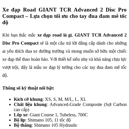
Xe đạp Road GIANT TCR Advanced 2 Disc Pro
Compact – Lựa chọn tối ưu cho tay đua đam mê tốc
độ
Khi bạn thắc mắc
xe đạp road là gì
,
GIANT TCR Advanced 2
Disc Pro Compact
sẽ là một câu trả lời đẳng cấp dành cho những
ai yêu thích đua xe đường trường và mong muốn sở hữu một chiếc
xe đạp thể thao hoàn hảo. Với thiết kế siêu nhẹ và khả năng chịu lực
vượt trội, đây là mẫu xe đạp lý tưởng cho các tay đua đam mê tốc
độ.
Thông số kỹ thuật nổi bật:
Kích cỡ khung
: XS, S, M, M/L, L, XL
Chất liệu khung
: Advanced-Grade Composite (Sợi Carbon
cao cấp)
Lốp xe
: Giant Course 1, Tubeless, 700C
Bộ líp
: Shimano 105, 11 tốc độ
Bộ thắng
: Shimano 105 Hydraulic