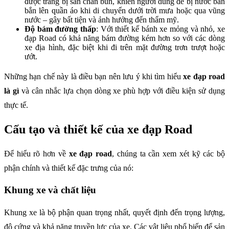
được trang bị sẵn chắn bùn, khiến người dùng dễ bị nước bẩn
bắn lên quần áo khi di chuyển dưới trời mưa hoặc qua vũng
nước – gây bất tiện và ảnh hưởng đến thẩm mỹ.
Độ bám đường thấp
: Với thiết kế bánh xe mỏng và nhỏ, xe
đạp Road có khả năng bám đường kém hơn so với các dòng
xe địa hình, đặc biệt khi đi trên mặt đường trơn trượt hoặc
ướt.
Những hạn chế này là điều bạn nên lưu ý khi tìm hiểu
xe đạp road
là gì
và cân nhắc lựa chọn dòng xe phù hợp với điều kiện sử dụng
thực tế.
Cấu tạo và thiết kế của xe đạp Road
Để hiểu rõ hơn về
xe đạp road
, chúng ta cần xem xét kỹ các bộ
phận chính và thiết kế đặc trưng của nó:
Khung xe và chất liệu
Khung xe là bộ phận quan trọng nhất, quyết định đến trọng lượng,
độ cứng và khả năng truyền lực của xe. Các vật liệu phổ biến để sản