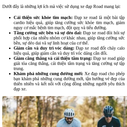
Dưới đây là những lợi ích mà việc sử dụng xe đạp Road mang lại:
Cải thiện sức khỏe tim mạch:
Đạp xe road là một bài tập
cardio hiệu quả, giúp tăng cường sức khỏe tim mạch, giảm
nguy cơ mắc bệnh tim mạch, đột quỵ và tiểu đường.
Tăng cường sức bền và sự dẻo dai:
Đạp xe road đòi hỏi sự
phối hợp của nhiều nhóm cơ khác nhau, giúp tăng cường sức
bền, sự dẻo dai và sự linh hoạt của cơ thể.
Giảm cân và duy trì vóc dáng:
Đạp xe road đốt cháy calo
hiệu quả, giúp giảm cân và duy trì vóc dáng cân đối.
Giảm căng thẳng và cải thiện tâm trạng:
Đạp xe road giúp
giải tỏa căng thẳng, cải thiện tâm trạng và tăng cường sự tập
trung.
Khám phá những cung đường mới:
Xe đạp road cho phép
bạn khám phá những cung đường mới, tận hưởng vẻ đẹp của
thiên nhiên và kết nối với cộng đồng những người yêu thích
đạp xe.