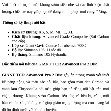
Với thiết kế mạnh mẽ, khung sườn siêu nhẹ và các linh kiện chất
lượng, chiếc xe này giúp bạn dễ dàng chinh phục mọi cung đường.
Thông số kỹ thuật nổi bật:
Kích cỡ khung
: XS, S, M, ML, L, XL
Chất liệu khung
: Advanced-Grade Composite (Sợi Carbon
cao cấp)
Lốp xe
: Giant Gavia Course 1, Tubeless, 700C
Bộ líp
: Shimano 105, 11 tốc độ
Bộ thắng
: Shimano 105 Hydraulic
Đặc điểm nổi bật của GIANT TCR Advanced Pro 2 Disc:
GIANT TCR Advanced Pro 2 Disc
gây ấn tượng mạnh với thiết
kế năng động và màu sắc nổi bật, bao gồm màu đen Carbon và
xanh lam Chrysocolla bắt mắt, giúp bạn dễ dàng nổi bật trên mọi
chặng đường. Khung sườn Carbon siêu nhẹ và bền bỉ, cùng mối
hàn chuẩn xác, không chỉ giúp giảm trọng lượng mà còn mang lại
độ ổn định tuyệt vời khi di chuyển.