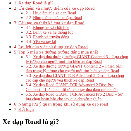
Xe đạp Road là gì?
Ưu điểm và nhược điểm của xe đạp Road
Ưu điểm của xe đạp Road
Nhược điểm của xe đạp Road
Cấu tạo và thiết kế của xe đạp Road
Khung xe và chất liệu
Bánh xe và hệ thống lốp
Phanh và truyền động
Yên và tay lái
Lợi ích của việc sử dụng xe đạp Road
Top 5 mẫu xe đường trường đáng mua nhất
Xe đạp đua đường trường GIANT Contend 3 – Lựa chọn
lý tưởng cho người mới tìm hiểu xe đạp Road
Xe đạp đường trường GIANT Contend 2 – Phiên bản
tầm trung lý tưởng cho người mới tìm hiểu xe đạp Road
Xe đạp đua GIANT TCR Advanced 3 Disc – Lựa chọn
cao cấp cho người yêu thích xe đạp Road
Xe đạp Road GIANT TCR Advanced 2 Disc Pro
Compact – Lựa chọn tối ưu cho tay đua đam mê tốc độ
Xe đạp Road GIANT TCR Advanced Pro 2 Disc – Sự
lựa chọn hoàn hảo cho tay đua chuyên nghiệp
Những lưu ý quan trọng khi sử dụng xe đạp road
Kết luận
Xe đạp Road là gì?