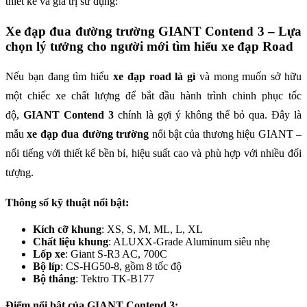
thiết kế và giá trị sử dụng:
Xe đạp đua đường trường GIANT Contend 3 – Lựa
chọn lý tưởng cho người mới tìm hiểu xe đạp Road
Nếu bạn đang tìm hiểu
xe đạp road là gì
và mong muốn sở hữu
một chiếc xe chất lượng để bắt đầu hành trình chinh phục tốc
độ,
GIANT Contend 3
chính là gợi ý không thể bỏ qua. Đây là
mẫu
xe đạp đua đường trường
nổi bật của thương hiệu GIANT –
nổi tiếng với thiết kế bền bỉ, hiệu suất cao và phù hợp với nhiều đối
tượng.
Thông số kỹ thuật nổi bật:
Kích cỡ khung
: XS, S, M, ML, L, XL
Chất liệu khung
: ALUXX-Grade Aluminum siêu nhẹ
Lốp xe
: Giant S-R3 AC, 700C
Bộ líp
: CS-HG50-8, gồm 8 tốc độ
Bộ thắng
: Tektro TK-B177
Điểm nổi bật của GIANT Contend 3: