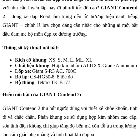
với nhu cầu luyện tập hay đi phượt tốc độ cao?
GIANT Contend
2
– dòng xe đạp Road tầm trung đến từ thương hiệu danh tiếng
GIANT – chính là lựa chọn đáng cân nhắc cho những ai mới bắt
đầu đam mê bộ môn đạp xe đường trường.
Thông số kỹ thuật nổi bật:
Kích cỡ khung
: XS, S, M, L, ML, XL
Chất liệu khung
: Hợp kim nhôm ALUXX-Grade Aluminum
Lốp xe
: Giant S-R3 AC, 700C
Bộ líp
: CS-HG50-8, 8 tốc độ
Bộ thắng
: Tektro TK-B177
Điểm nổi bật của GIANT Contend 2:
GIANT Contend 2 thu hút người dùng với thiết kế khỏe khoắn, tinh
tế và chắc chắn. Phần khung xe sử dụng hợp kim nhôm cao cấp,
sơn tĩnh điện không chỉ giúp tăng độ bền mà còn tối ưu trọng lượng,
tạo cảm giác nhẹ nhàng và linh hoạt khi đạp xe.