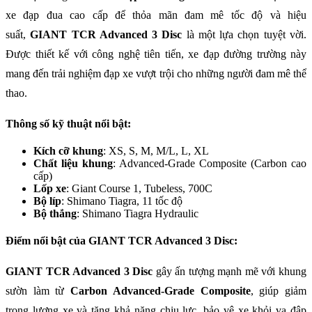
xe đạp đua cao cấp để thỏa mãn đam mê tốc độ và hiệu
suất,
GIANT TCR Advanced 3 Disc
là một lựa chọn tuyệt vời.
Được thiết kế với công nghệ tiên tiến, xe đạp đường trường này
mang đến trải nghiệm đạp xe vượt trội cho những người đam mê thể
thao.
Thông số kỹ thuật nổi bật:
Kích cỡ khung
: XS, S, M, M/L, L, XL
Chất liệu khung
: Advanced-Grade Composite (Carbon cao
cấp)
Lốp xe
: Giant Course 1, Tubeless, 700C
Bộ líp
: Shimano Tiagra, 11 tốc độ
Bộ thắng
: Shimano Tiagra Hydraulic
Điểm nổi bật của GIANT TCR Advanced 3 Disc:
GIANT TCR Advanced 3 Disc
gây ấn tượng mạnh mẽ với khung
sườn làm từ
Carbon Advanced-Grade Composite
, giúp giảm
trọng lượng xe và tăng khả năng chịu lực, bảo vệ xe khỏi va đập