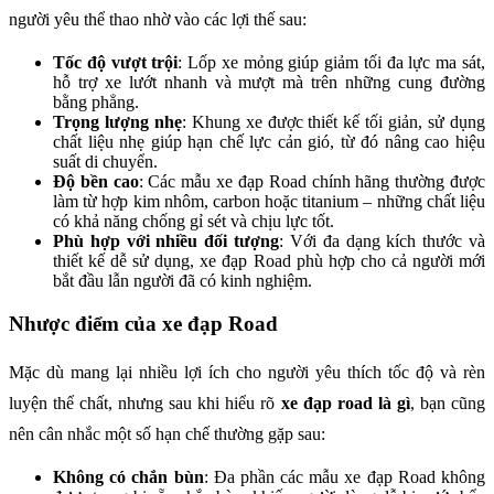
người yêu thể thao nhờ vào các lợi thế sau:
Tốc độ vượt trội
: Lốp xe mỏng giúp giảm tối đa lực ma sát,
hỗ trợ xe lướt nhanh và mượt mà trên những cung đường
bằng phẳng.
Trọng lượng nhẹ
: Khung xe được thiết kế tối giản, sử dụng
chất liệu nhẹ giúp hạn chế lực cản gió, từ đó nâng cao hiệu
suất di chuyển.
Độ bền cao
: Các mẫu xe đạp Road chính hãng thường được
làm từ hợp kim nhôm, carbon hoặc titanium – những chất liệu
có khả năng chống gỉ sét và chịu lực tốt.
Phù hợp với nhiều đối tượng
: Với đa dạng kích thước và
thiết kế dễ sử dụng, xe đạp Road phù hợp cho cả người mới
bắt đầu lẫn người đã có kinh nghiệm.
Nhược điểm của xe đạp Road
Mặc dù mang lại nhiều lợi ích cho người yêu thích tốc độ và rèn
luyện thể chất, nhưng sau khi hiểu rõ
xe đạp road là gì
, bạn cũng
nên cân nhắc một số hạn chế thường gặp sau:
Không có chắn bùn
: Đa phần các mẫu xe đạp Road không