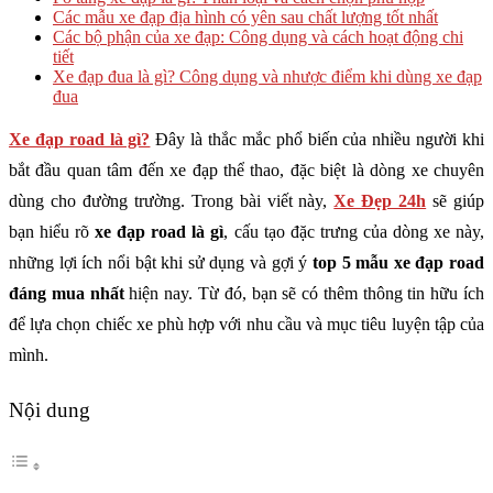
Các mẫu xe đạp địa hình có yên sau chất lượng tốt nhất
Các bộ phận của xe đạp: Công dụng và cách hoạt động chi
tiết
Xe đạp đua là gì? Công dụng và nhược điểm khi dùng xe đạp
đua
Xe đạp road là gì?
Đây là thắc mắc phổ biến của nhiều người khi
bắt đầu quan tâm đến xe đạp thể thao, đặc biệt là dòng xe chuyên
dùng cho đường trường. Trong bài viết này,
Xe Đẹp 24h
sẽ giúp
bạn hiểu rõ
xe đạp road là gì
, cấu tạo đặc trưng của dòng xe này,
những lợi ích nổi bật khi sử dụng và gợi ý
top 5 mẫu xe đạp road
đáng mua nhất
hiện nay. Từ đó, bạn sẽ có thêm thông tin hữu ích
để lựa chọn chiếc xe phù hợp với nhu cầu và mục tiêu luyện tập của
mình.
Nội dung