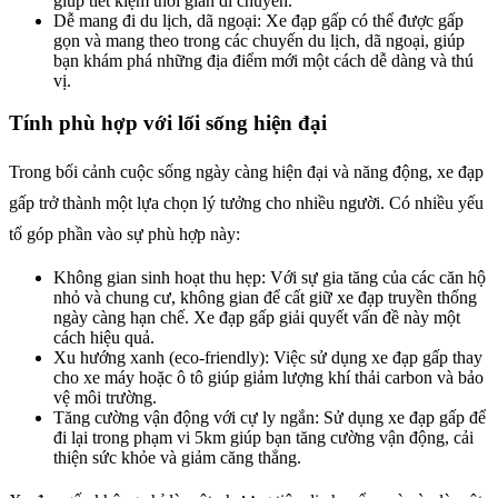
giúp tiết kiệm thời gian di chuyển.
Dễ mang đi du lịch, dã ngoại: Xe đạp gấp có thể được gấp
gọn và mang theo trong các chuyến du lịch, dã ngoại, giúp
bạn khám phá những địa điểm mới một cách dễ dàng và thú
vị.
Tính phù hợp với lối sống hiện đại
Trong bối cảnh cuộc sống ngày càng hiện đại và năng động, xe đạp
gấp trở thành một lựa chọn lý tưởng cho nhiều người. Có nhiều yếu
tố góp phần vào sự phù hợp này:
Không gian sinh hoạt thu hẹp: Với sự gia tăng của các căn hộ
nhỏ và chung cư, không gian để cất giữ xe đạp truyền thống
ngày càng hạn chế. Xe đạp gấp giải quyết vấn đề này một
cách hiệu quả.
Xu hướng xanh (eco-friendly): Việc sử dụng xe đạp gấp thay
cho xe máy hoặc ô tô giúp giảm lượng khí thải carbon và bảo
vệ môi trường.
Tăng cường vận động với cự ly ngắn: Sử dụng xe đạp gấp để
đi lại trong phạm vi 5km giúp bạn tăng cường vận động, cải
thiện sức khỏe và giảm căng thẳng.