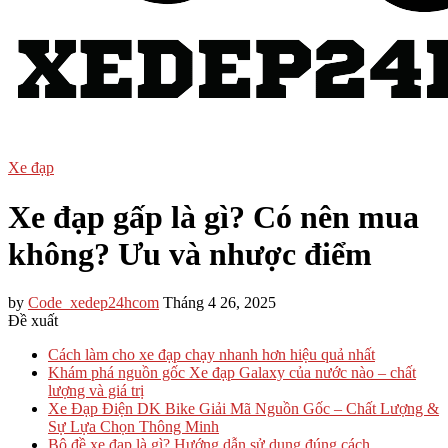
Xe đạp
Xe đạp gấp là gì? Có nên mua
không? Ưu và nhược điểm
by
Code_xedep24hcom
Tháng 4 26, 2025
Đề xuất
Cách làm cho xe đạp chạy nhanh hơn hiệu quả nhất
Khám phá nguồn gốc Xe đạp Galaxy của nước nào – chất
lượng và giá trị
Xe Đạp Điện DK Bike Giải Mã Nguồn Gốc – Chất Lượng &
Sự Lựa Chọn Thông Minh
Bộ đề xe đạp là gì? Hướng dẫn sử dụng đúng cách