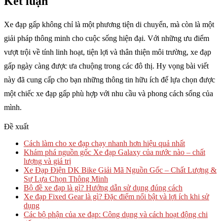
Kết luận
Xe đạp gấp không chỉ là một phương tiện di chuyển, mà còn là một
giải pháp thông minh cho cuộc sống hiện đại. Với những ưu điểm
vượt trội về tính linh hoạt, tiện lợi và thân thiện môi trường, xe đạp
gấp ngày càng được ưa chuộng trong các đô thị. Hy vọng bài viết
này đã cung cấp cho bạn những thông tin hữu ích để lựa chọn được
một chiếc xe đạp gấp phù hợp với nhu cầu và phong cách sống của
mình.
Đề xuất
Cách làm cho xe đạp chạy nhanh hơn hiệu quả nhất
Khám phá nguồn gốc Xe đạp Galaxy của nước nào – chất
lượng và giá trị
Xe Đạp Điện DK Bike Giải Mã Nguồn Gốc – Chất Lượng &
Sự Lựa Chọn Thông Minh
Bộ đề xe đạp là gì? Hướng dẫn sử dụng đúng cách
Xe đạp Fixed Gear là gì? Đặc điểm nổi bật và lợi ích khi sử
dụng
Các bộ phận của xe đạp: Công dụng và cách hoạt động chi