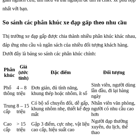
nhất với bạn.
So sánh các phân khúc xe đạp gấp theo nhu cầu
Thị trường xe đạp gấp được chia thành nhiều phân khúc khác nhau,
đáp ứng nhu cầu và ngân sách của nhiều đối tượng khách hàng.
Dưới đây là bảng so sánh các phân khúc chính:
Giá
Phân
(ước
Đặc điểm
Đối tượng
khúc
tính)
Sinh viên, người dùng
Phổ
4 – 8
Đơn giản, đủ tính năng,
lần đầu, đi lại hàng
thông
triệu
khung thép hoặc nhôm, ít số
ngày
Có bộ số chuyển đổi, dễ gấp,
Nhân viên văn phòng,
Trung
8 – 15
khung nhôm nhẹ, thiết kế đẹp
người có nhu cầu cao
cấp
triệu
mắt
hơn
Người đạp thường
Cao
> 15
Gập 3 điểm, cực nhẹ, vật liệu
xuyên, du lịch, thể
cấp
triệu
cao cấp, hiệu suất cao
thao