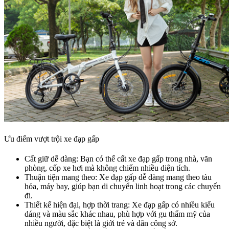
Ưu điểm vượt trội xe đạp gấp
Cất giữ dễ dàng: Bạn có thể cất xe đạp gấp trong nhà, văn
phòng, cốp xe hơi mà không chiếm nhiều diện tích.
Thuận tiện mang theo: Xe đạp gấp dễ dàng mang theo tàu
hỏa, máy bay, giúp bạn di chuyển linh hoạt trong các chuyến
đi.
Thiết kế hiện đại, hợp thời trang: Xe đạp gấp có nhiều kiểu
dáng và màu sắc khác nhau, phù hợp với gu thẩm mỹ của
nhiều người, đặc biệt là giới trẻ và dân công sở.