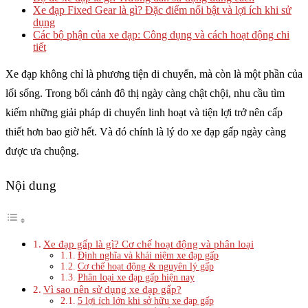
Xe đạp Fixed Gear là gì? Đặc điểm nổi bật và lợi ích khi sử
dụng
Các bộ phận của xe đạp: Công dụng và cách hoạt động chi
tiết
Xe đạp không chỉ là phương tiện di chuyển, mà còn là một phần của
lối sống. Trong bối cảnh đô thị ngày càng chật chội, nhu cầu tìm
kiếm những giải pháp di chuyển linh hoạt và tiện lợi trở nên cấp
thiết hơn bao giờ hết. Và đó chính là lý do xe đạp gấp ngày càng
được ưa chuộng.
Nội dung
Xe đạp gấp là gì? Cơ chế hoạt động và phân loại
Định nghĩa và khái niệm xe đạp gấp
Cơ chế hoạt động & nguyên lý gấp
Phân loại xe đạp gấp hiện nay
Vì sao nên sử dụng xe đạp gấp?
5 lợi ích lớn khi sở hữu xe đạp gấp