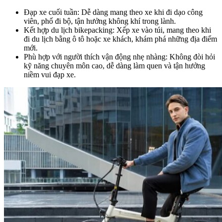
Đạp xe cuối tuần: Dễ dàng mang theo xe khi đi dạo công
viên, phố đi bộ, tận hưởng không khí trong lành.
Kết hợp du lịch bikepacking: Xếp xe vào túi, mang theo khi
đi du lịch bằng ô tô hoặc xe khách, khám phá những địa điểm
mới.
Phù hợp với người thích vận động nhẹ nhàng: Không đòi hỏi
kỹ năng chuyên môn cao, dễ dàng làm quen và tận hưởng
niềm vui đạp xe.