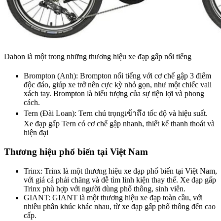
Dahon là một trong những thương hiệu xe đạp gấp nổi tiếng
Brompton (Anh): Brompton nổi tiếng với cơ chế gập 3 điểm
độc đáo, giúp xe trở nên cực kỳ nhỏ gọn, như một chiếc vali
xách tay. Brompton là biểu tượng của sự tiện lợi và phong
cách.
Tern (Đài Loan): Tern chú trọngเข้าถึง tốc độ và hiệu suất.
Xe đạp gấp Tern có cơ chế gập nhanh, thiết kế thanh thoát và
hiện đại
Thương hiệu phổ biến tại Việt Nam
Trinx: Trinx là một thương hiệu xe đạp phổ biến tại Việt Nam,
với giá cả phải chăng và dễ tìm linh kiện thay thế. Xe đạp gấp
Trinx phù hợp với người dùng phổ thông, sinh viên.
GIANT: GIANT là một thương hiệu xe đạp toàn cầu, với
nhiều phân khúc khác nhau, từ xe đạp gấp phổ thông đến cao
cấp.