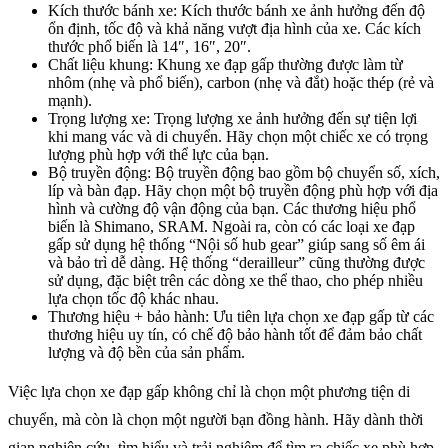
Kích thước bánh xe: Kích thước bánh xe ảnh hưởng đến độ
ổn định, tốc độ và khả năng vượt địa hình của xe. Các kích
thước phổ biến là 14″, 16″, 20″.
Chất liệu khung: Khung xe đạp gấp thường được làm từ
nhôm (nhẹ và phổ biến), carbon (nhẹ và đắt) hoặc thép (rẻ và
mạnh).
Trọng lượng xe: Trọng lượng xe ảnh hưởng đến sự tiện lợi
khi mang vác và di chuyển. Hãy chọn một chiếc xe có trọng
lượng phù hợp với thể lực của bạn.
Bộ truyền động: Bộ truyền động bao gồm bộ chuyển số, xích,
líp và bàn đạp. Hãy chọn một bộ truyền động phù hợp với địa
hình và cường độ vận động của bạn. Các thương hiệu phổ
biến là Shimano, SRAM. Ngoài ra, còn có các loại xe đạp
gấp sử dụng hệ thống “Nội số hub gear” giúp sang số êm ái
và bảo trì dễ dàng. Hệ thống “derailleur” cũng thường được
sử dụng, đặc biệt trên các dòng xe thể thao, cho phép nhiều
lựa chọn tốc độ khác nhau.
Thương hiệu + bảo hành: Ưu tiên lựa chọn xe đạp gấp từ các
thương hiệu uy tín, có chế độ bảo hành tốt để đảm bảo chất
lượng và độ bền của sản phẩm.
Việc lựa chọn xe đạp gấp không chỉ là chọn một phương tiện di
chuyển, mà còn là chọn một người bạn đồng hành. Hãy dành thời
gian nghiên cứu, tìm hiểu và trải nghiệm để tìm ra chiếc xe phù hợp