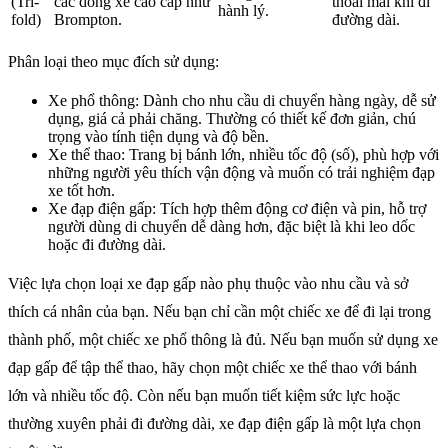
(Tri-
các dòng xe cao cấp như
thoải mái khi đi
hành lý.
fold)
Brompton.
đường dài.
Phân loại theo mục đích sử dụng:
Xe phổ thông: Dành cho nhu cầu di chuyển hàng ngày, dễ sử
dụng, giá cả phải chăng. Thường có thiết kế đơn giản, chú
trọng vào tính tiện dụng và độ bền.
Xe thể thao: Trang bị bánh lớn, nhiều tốc độ (số), phù hợp với
những người yêu thích vận động và muốn có trải nghiệm đạp
xe tốt hơn.
Xe đạp điện gấp: Tích hợp thêm động cơ điện và pin, hỗ trợ
người dùng di chuyển dễ dàng hơn, đặc biệt là khi leo dốc
hoặc đi đường dài.
Việc lựa chọn loại xe đạp gấp nào phụ thuộc vào nhu cầu và sở
thích cá nhân của bạn. Nếu bạn chỉ cần một chiếc xe để đi lại trong
thành phố, một chiếc xe phổ thông là đủ. Nếu bạn muốn sử dụng xe
đạp gấp để tập thể thao, hãy chọn một chiếc xe thể thao với bánh
lớn và nhiều tốc độ. Còn nếu bạn muốn tiết kiệm sức lực hoặc
thường xuyên phải đi đường dài, xe đạp điện gấp là một lựa chọn