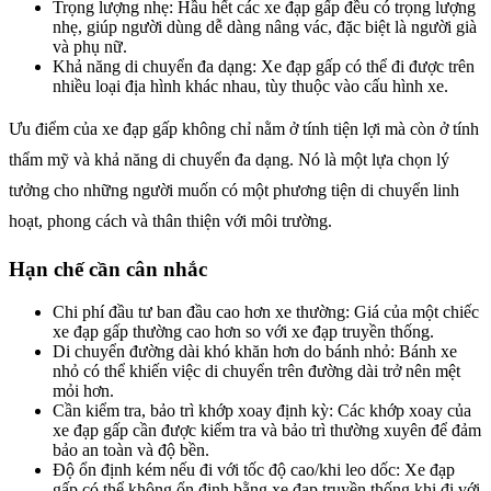
Trọng lượng nhẹ: Hầu hết các xe đạp gấp đều có trọng lượng
nhẹ, giúp người dùng dễ dàng nâng vác, đặc biệt là người già
và phụ nữ.
Khả năng di chuyển đa dạng: Xe đạp gấp có thể đi được trên
nhiều loại địa hình khác nhau, tùy thuộc vào cấu hình xe.
Ưu điểm của xe đạp gấp không chỉ nằm ở tính tiện lợi mà còn ở tính
thẩm mỹ và khả năng di chuyển đa dạng. Nó là một lựa chọn lý
tưởng cho những người muốn có một phương tiện di chuyển linh
hoạt, phong cách và thân thiện với môi trường.
Hạn chế cần cân nhắc
Chi phí đầu tư ban đầu cao hơn xe thường: Giá của một chiếc
xe đạp gấp thường cao hơn so với xe đạp truyền thống.
Di chuyển đường dài khó khăn hơn do bánh nhỏ: Bánh xe
nhỏ có thể khiến việc di chuyển trên đường dài trở nên mệt
mỏi hơn.
Cần kiểm tra, bảo trì khớp xoay định kỳ: Các khớp xoay của
xe đạp gấp cần được kiểm tra và bảo trì thường xuyên để đảm
bảo an toàn và độ bền.
Độ ổn định kém nếu đi với tốc độ cao/khi leo dốc: Xe đạp
gấp có thể không ổn định bằng xe đạp truyền thống khi đi với