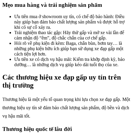
Mẹo mua hàng và trải nghiệm sản phẩm
Ưu tiên mua ở showroom uy tín, có chế độ bảo hành: Điều
này giúp bạn đảm bảo chất lượng sản phẩm và được hỗ trợ
khi có sự cố xảy ra.
Trải nghiệm thao tác gập: Hãy thử gấp và mở xe vài lần để
cảm nhận độ “êm”, độ chắc chắn của cơ chế gấp.
Hỏi rõ về phụ kiện đi kèm: Baga, chắn bùn, bơm tay… là
những phụ kiện hữu ích giúp bạn sử dụng xe đạp gấp một
cách tiện lợi hơn.
Ưu tiên xe có dịch vụ hậu mãi: Kiểm tra khớp định kỳ, bảo
dưỡng… là những dịch vụ giúp kéo dài tuổi thọ của xe.
Các thương hiệu xe đạp gấp uy tín trên
thị trường
Thương hiệu là một yếu tố quan trọng khi lựa chọn xe đạp gấp. Một
thương hiệu uy tín sẽ đảm bảo chất lượng sản phẩm, độ bền và dịch
vụ hậu mãi tốt.
Thương hiệu quốc tế lâu đời