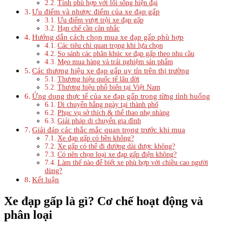
Tính phù hợp với lối sống hiện đại
Ưu điểm và nhược điểm của xe đạp gấp
Ưu điểm vượt trội xe đạp gấp
Hạn chế cần cân nhắc
Hướng dẫn cách chọn mua xe đạp gấp phù hợp
Các tiêu chí quan trọng khi lựa chọn
So sánh các phân khúc xe đạp gấp theo nhu cầu
Mẹo mua hàng và trải nghiệm sản phẩm
Các thương hiệu xe đạp gấp uy tín trên thị trường
Thương hiệu quốc tế lâu đời
Thương hiệu phổ biến tại Việt Nam
Ứng dụng thực tế của xe đạp gấp trong từng tình huống
Di chuyển hằng ngày tại thành phố
Phục vụ sở thích & thể thao nhẹ nhàng
Giải pháp di chuyển gia đình
Giải đáp các thắc mắc quan trọng trước khi mua
Xe đạp gấp có bền không?
Xe gấp có thể đi đường dài được không?
Có nên chọn loại xe đạp gấp điện không?
Làm thế nào để biết xe phù hợp với chiều cao người
dùng?
Kết luận
Xe đạp gấp là gì? Cơ chế hoạt động và
phân loại