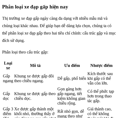
Phân loại xe đạp gấp hiện nay
Thị trường xe đạp gấp ngày càng đa dạng với nhiều mẫu mã và
chủng loại khác nhau. Để giúp bạn dễ dàng lựa chọn, chúng ta có
thể phân loại xe đạp gấp theo hai tiêu chí chính: cấu trúc gập và mục
đích sử dụng.
Phân loại theo cấu trúc gập:
Loại
Mô tả
Ưu điểm
Nhược điểm
xe
Kích thước sau
Gấp
Khung xe được gấp đôi
Dễ gấp, phổ biến
khi gấp có thể
ngang
theo chiều ngang.
vẫn còn lớn.
Gọn gàng hơn
Có thể phức tạp
Gấp
Khung xe được gấp theo
gấp ngang, tiết
hơn trong thao
dọc
chiều dọc.
kiệm không gian
tác gấp.
chiều rộng.
Gấp 3
Xe được gấp thành một
Giá thành cao,
Rất nhỏ gọn, dễ
điểm
khối nhỏ, thường thấy ở
có thể không
mang theo như