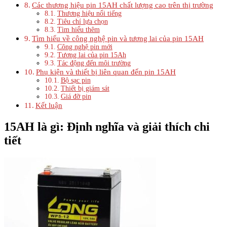
Các thương hiệu pin 15AH chất lượng cao trên thị trường
Thương hiệu nổi tiếng
Tiêu chí lựa chọn
Tìm hiểu thêm
Tìm hiểu về công nghệ pin và tương lai của pin 15AH
Công nghệ pin mới
Tương lai của pin 15Ah
Tác động đến môi trường
Phụ kiện và thiết bị liên quan đến pin 15AH
Bộ sạc pin
Thiết bị giám sát
Giá đỡ pin
Kết luận
15AH là gì: Định nghĩa và giải thích chi
tiết