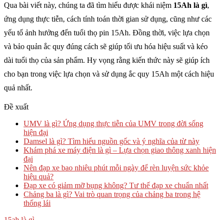
Qua bài viết này, chúng ta đã tìm hiểu được khái niệm
15Ah là gì
,
ứng dụng thực tiễn, cách tính toán thời gian sử dụng, cũng như các
yếu tố ảnh hưởng đến tuổi thọ pin 15Ah. Đồng thời, việc lựa chọn
và bảo quản ắc quy đúng cách sẽ giúp tối ưu hóa hiệu suất và kéo
dài tuổi thọ của sản phẩm. Hy vọng rằng kiến thức này sẽ giúp ích
cho bạn trong việc lựa chọn và sử dụng ắc quy 15Ah một cách hiệu
quả nhất.
Đề xuất
UMV là gì? Ứng dụng thực tiễn của UMV trong đời sống
hiện đại
Damsel là gì? Tìm hiểu nguồn gốc và ý nghĩa của từ này
Khám phá xe máy điện là gì – Lựa chọn giao thông xanh hiện
đại
Nên đạp xe bao nhiêu phút mỗi ngày để rèn luyện sức khỏe
hiệu quả?
Đạp xe có giảm mỡ bụng không? Tư thế đạp xe chuẩn nhất
Chảng ba là gì? Vai trò quan trọng của chảng ba trong hệ
thống lái
15ah là gì