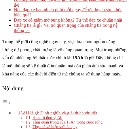
đại
Nên đạp xe bao nhiêu phút mỗi ngày để rèn luyện sức khỏe
hiệu quả?
Đạp xe có giảm mỡ bụng không? Tư thế đạp xe chuẩn nhất
Chảng ba là gì? Vai trò quan trọng của chảng ba trong hệ
thống lái
Trong thế giới công nghệ ngày nay, việc lựa chọn nguồn năng
lượng dự phòng chất lượng là vô cùng quan trọng. Một trong những
vấn đề nhiều người thắc mắc chính là:
15Ah là gì
? Đây không chỉ
là một thông số kỹ thuật đơn thuần, mà còn phản ánh sức mạnh và
khả năng của các thiết bị điện tử mà chúng ta sử dụng hàng ngày.
Nội dung
15AH là gì: Định nghĩa và giải thích chi tiết
Hiểu rõ đơn vị Ah
Tầm quan trọng của 15Ah trong cuộc sống
Thực tế về hiệu suất ắc quy