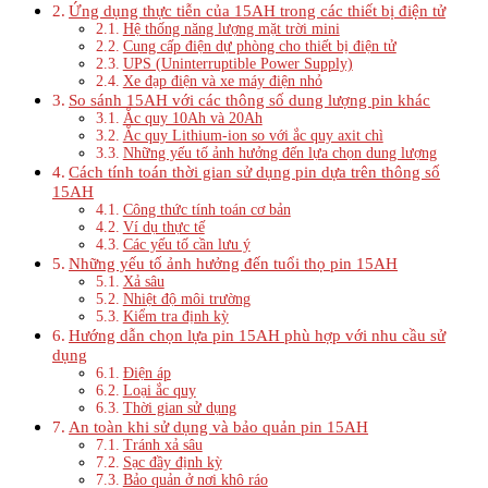
Ứng dụng thực tiễn của 15AH trong các thiết bị điện tử
Hệ thống năng lượng mặt trời mini
Cung cấp điện dự phòng cho thiết bị điện tử
UPS (Uninterruptible Power Supply)
Xe đạp điện và xe máy điện nhỏ
So sánh 15AH với các thông số dung lượng pin khác
Ắc quy 10Ah và 20Ah
Ắc quy Lithium-ion so với ắc quy axit chì
Những yếu tố ảnh hưởng đến lựa chọn dung lượng
Cách tính toán thời gian sử dụng pin dựa trên thông số
15AH
Công thức tính toán cơ bản
Ví dụ thực tế
Các yếu tố cần lưu ý
Những yếu tố ảnh hưởng đến tuổi thọ pin 15AH
Xả sâu
Nhiệt độ môi trường
Kiểm tra định kỳ
Hướng dẫn chọn lựa pin 15AH phù hợp với nhu cầu sử
dụng
Điện áp
Loại ắc quy
Thời gian sử dụng
An toàn khi sử dụng và bảo quản pin 15AH
Tránh xả sâu
Sạc đầy định kỳ
Bảo quản ở nơi khô ráo