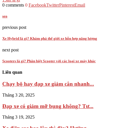
0 comments
0
Facebook
Twitter
Pinterest
Email
seo
previous post
Xe Hybrid là gì? Khám phá thế giới xe hỗn hợp năng lượng
next post
Scooters là gì? Phân biệt Scooter với các loại xe máy khác
Liên quan
Chạy bộ hay đạp xe giảm cân nhanh...
Tháng 3 20, 2025
Đạp xe có giảm mỡ bụng không? Tư...
Tháng 3 19, 2025