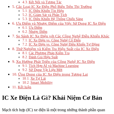
Kết Nối và Tương Tác
Các Loại IC Xe Điện Phổ Biến Trên Thị Trường
IC Điều Khiển Tín Hiệu
IC Giám Sát và Phân Tích
IC Điều Khiển Hệ Thống Chiếu Sáng
Ưu Điểm và Nhược Điểm của Việc Sử Dụng IC Xe Điện
Ưu Điểm
Nhược Điểm
So Sánh IC Xe Điện với Các Công Nghệ Điều Khiển Khác
IC Xe Điện vs. Công Nghệ Cổ Điển
IC Xe Điện vs. Công Nghệ Điều Khiển Tự Động
Thử Nghiệm và Kiểm Tra Hiệu Suất của IC Xe Điện
Các Phương Pháp Kiểm Tra
Đánh Giá Hiệu Suất
Xu Hướng Phát Triển của Công Nghệ IC Xe Điện
Tích Hợp AI và Machine Learning
Sử Dụng Vật Liệu Mới
Ứng Dụng của IC Xe Điện trong Tương Lai
Xe Tự Lái
Smart Mobility
Kết luận
IC Xe Điện Là Gì? Khái Niệm Cơ Bản
Mạch tích hợp (IC) xe điện là một trong những thành phần quan