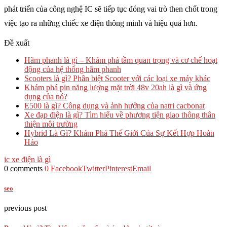
phát triển của công nghệ IC sẽ tiếp tục đóng vai trò then chốt trong
việc tạo ra những chiếc xe điện thông minh và hiệu quả hơn.
Đề xuất
Hãm phanh là gì – Khám phá tầm quan trọng và cơ chế hoạt
động của hệ thống hãm phanh
Scooters là gì? Phân biệt Scooter với các loại xe máy khác
Khám phá pin năng lượng mặt trời 48v 20ah là gì và ứng
dụng của nó?
E500 là gì? Công dụng và ảnh hưởng của natri cacbonat
Xe đạp điện là gì? Tìm hiểu về phương tiện giao thông thân
thiện môi trường
Hybrid Là Gì? Khám Phá Thế Giới Của Sự Kết Hợp Hoàn
Hảo
ic xe điện là gì
0 comments
0
Facebook
Twitter
Pinterest
Email
seo
previous post