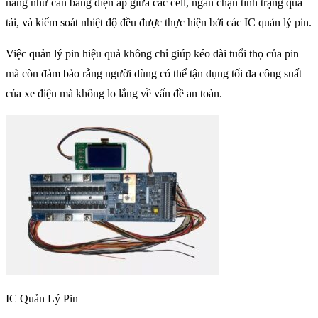
năng như cân bằng điện áp giữa các cell, ngăn chặn tình trạng quá
tải, và kiểm soát nhiệt độ đều được thực hiện bởi các IC quản lý pin.
Việc quản lý pin hiệu quả không chỉ giúp kéo dài tuổi thọ của pin
mà còn đảm bảo rằng người dùng có thể tận dụng tối đa công suất
của xe điện mà không lo lắng về vấn đề an toàn.
IC Quản Lý Pin