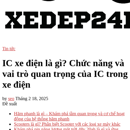
Tin tức
IC xe điện là gì? Chức năng và
vai trò quan trọng của IC trong
xe điện
by
seo
Tháng 2 18, 2025
Đề xuất
Hãm phanh là gì – Khám phá tầm quan trọng và cơ chế hoạt
động của hệ thống hãm phanh
Scooters là gì? Phân biệt Scooter với các loại xe máy khác
Khám phá pin năng lượng mặt trời 48v 20ah là gì và ứng