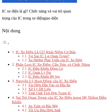
IC xe điện là gì? Chức năng và vai trò quan
trọng của IC trong xe điệngiao diện
Nội dung
IC Xe Điện Là Gì? Khái Niệm Cơ Bản
Tại Sao IC Lại Quan Trọng?
Xu Hướng Phát Triển của IC Xe Điện
Phân Loại IC Xe Điện: Cấu Trúc và Chức Năng
IC Điều Khiển Động Cơ
IC Quản Lý Pin
IC Điều Khiển Bộ Sạc
Nguyên Lý Hoạt Động của IC Xe Điện
Tín Hiệu Đầu Vào và Đầu Ra
Xử Lý Dữ Liệu
Tinh Chất Tích Hợp Trong IC
Vai Trò Quan Trọng của IC Xe Điện trong Hệ Thống Điều
Khiển
An Toàn và Bảo Mật
Tối Ưu Hóa Hiệu Suất