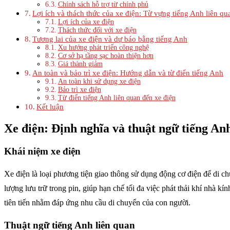
Chính sách hỗ trợ từ chính phủ
Lợi ích và thách thức của xe điện: Từ vựng tiếng Anh liên qu
Lợi ích của xe điện
Thách thức đối với xe điện
Tương lai của xe điện và dự báo bằng tiếng Anh
Xu hướng phát triển công nghệ
Cơ sở hạ tầng sạc hoàn thiện hơn
Giá thành giảm
An toàn và bảo trì xe điện: Hướng dẫn và từ điển tiếng Anh
An toàn khi sử dụng xe điện
Bảo trì xe điện
Từ điển tiếng Anh liên quan đến xe điện
Kết luận
Xe điện: Định nghĩa và thuật ngữ tiếng An
Khái niệm xe điện
Xe điện là loại phương tiện giao thông sử dụng động cơ điện để di c
lượng lưu trữ trong pin, giúp hạn chế tối đa việc phát thải khí nhà k
tiên tiến nhằm đáp ứng nhu cầu di chuyển của con người.
Thuật ngữ tiếng Anh liên quan