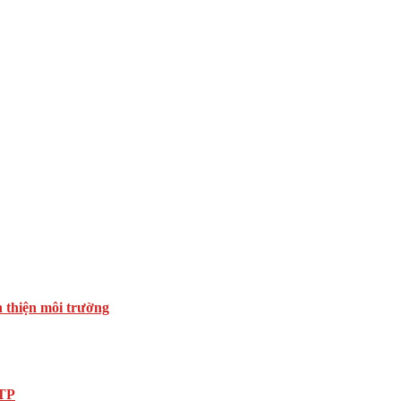
n thiện môi trường
DTP