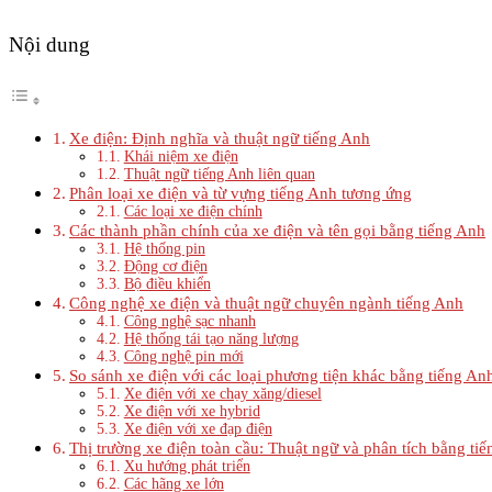
Nội dung
Xe điện: Định nghĩa và thuật ngữ tiếng Anh
Khái niệm xe điện
Thuật ngữ tiếng Anh liên quan
Phân loại xe điện và từ vựng tiếng Anh tương ứng
Các loại xe điện chính
Các thành phần chính của xe điện và tên gọi bằng tiếng Anh
Hệ thống pin
Động cơ điện
Bộ điều khiển
Công nghệ xe điện và thuật ngữ chuyên ngành tiếng Anh
Công nghệ sạc nhanh
Hệ thống tái tạo năng lượng
Công nghệ pin mới
So sánh xe điện với các loại phương tiện khác bằng tiếng An
Xe điện với xe chạy xăng/diesel
Xe điện với xe hybrid
Xe điện với xe đạp điện
Thị trường xe điện toàn cầu: Thuật ngữ và phân tích bằng ti
Xu hướng phát triển
Các hãng xe lớn