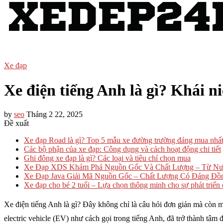
Xe đạp
Xe điện tiếng Anh là gì? Khái n
by
seo
Tháng 2 22, 2025
Đề xuất
Xe đạp Road là gì? Top 5 mẫu xe đường trường đáng mua nhấ
Các bộ phận của xe đạp: Công dụng và cách hoạt động chi tiết
Ghi đông xe đạp là gì? Các loại và tiêu chí chọn mua
Xe Đạp XDS Khám Phá Nguồn Gốc Và Chất Lượng – Từ Nư
Xe Đạp Java Giải Mã Nguồn Gốc – Chất Lượng Có Đáng Đồn
Xe đạp cho bé 2 tuổi – Lựa chọn thông minh cho sự phát triển
Xe điện tiếng Anh là gì? Đây không chỉ là câu hỏi đơn giản mà còn 
electric vehicle (EV) như cách gọi trong tiếng Anh, đã trở thành tâm 