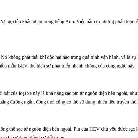
được gọi tên khác nhau trong tiếng Anh. Việc nắm rõ những phân loại 
 Nó không phát thải khí độc hại nào trong quá trình vận hành, và là s
hiều mẫu BEV, thể hiện sự phát triển nhanh chóng của công nghệ này.
bật của loại xe này là khả năng sạc pin từ nguồn điện bên ngoài, nhưn
ng đường ngắn, đồng thời cũng có thể sử dụng nhiên liệu truyền thố
ng thể sạc từ nguồn điện bên ngoài. Pin của HEV chủ yếu được sạc lại
 xe chỉ sử dụng động cơ đốt trong.